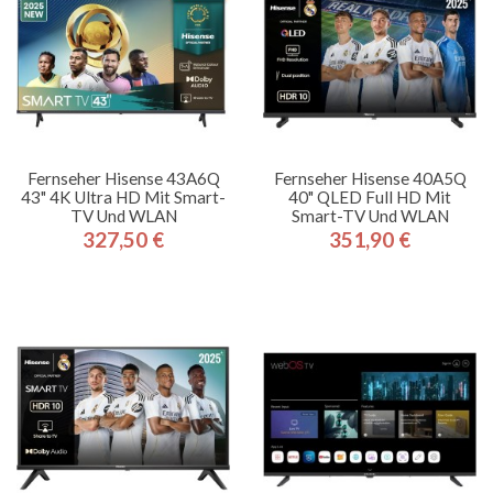
Fernseher Hisense 43A6Q
Fernseher Hisense 40A5Q
43" 4K Ultra HD Mit Smart-
40" QLED Full HD Mit
TV Und WLAN
Smart-TV Und WLAN
327,50 €
351,90 €
Preis
Preis