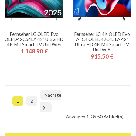
Fernseher LG OLED Evo
Fernseher LG 4K OLED Evo
OLED42C54LA 42" Ultra HD
AI C4 OLED42C45LA 42"
4K Mit Smart TV Und WiFi
Ultra HD 4K Mit Smart TV
Und WiFi
1.148,90 €
Preis
915,50 €
Preis
Nächste
1
2

Anzeigen 1-36 50 Artikel(n)