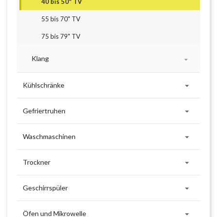
40 bis 50" TV
55 bis 70" TV
75 bis 79" TV
Klang


Kühlschränke

Gefriertruhen

Waschmaschinen

Trockner

Geschirrspüler

Öfen und Mikrowelle