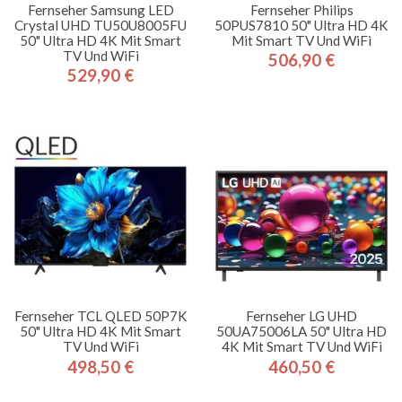
Fernseher Samsung LED
Fernseher Philips
Crystal UHD TU50U8005FU
50PUS7810 50" Ultra HD 4K
50" Ultra HD 4K Mit Smart
Mit Smart TV Und WiFi
TV Und WiFi
506,90 €
Preis
529,90 €
Preis
Fernseher TCL QLED 50P7K
Fernseher LG UHD
50" Ultra HD 4K Mit Smart
50UA75006LA 50" Ultra HD
TV Und WiFi
4K Mit Smart TV Und WiFi
498,50 €
460,50 €
Preis
Preis