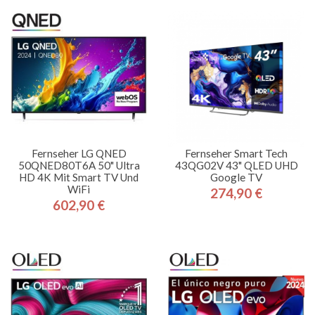
Fernseher LG QNED
Fernseher Smart Tech
50QNED80T6A 50" Ultra
43QG02V 43" QLED UHD
HD 4K Mit Smart TV Und
Google TV
WiFi
274,90 €
Preis
602,90 €
Preis