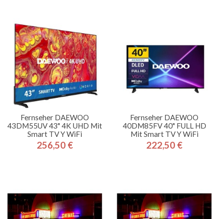
Fernseher DAEWOO
Fernseher DAEWOO
43DM55UV 43" 4K UHD Mit
40DM85FV 40" FULL HD
Smart TV Y WiFi
Mit Smart TV Y WiFi
256,50 €
222,50 €
Preis
Preis