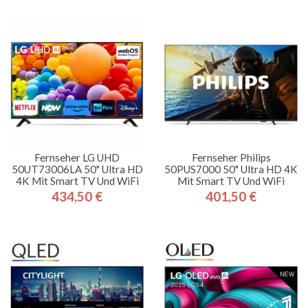
Fernseher LG UHD
Fernseher Philips
50UT73006LA 50" Ultra HD
50PUS7000 50" Ultra HD 4K
4K Mit Smart TV Und WiFi
Mit Smart TV Und WiFi
434,50 €
401,50 €
Preis
Preis