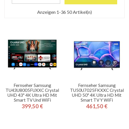
Anzeigen 1-36 50 Artikel(n)
Fernseher Samsung
Fernseher Samsung
TU43U8005FUXXC Crystal
TU50U7025FKXXC Crystal
UHD 43" 4K Ultra HD Mit
UHD 50" 4K Ultra HD Mit
Smart TV Und WiFi
Smart TV Y WiFi
399,50 €
461,50 €
Preis
Preis