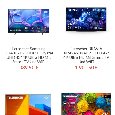
Fernseher Samsung
Fernseher BRAVIA
TU43U7025FKXXC Crystal
XR42A90KAEP OLED 42"
UHD 43" 4K Ultra HD Mit
4K Ultra HD Mit Smart TV
Smart TV Und WiFi
Und WiFi
389,50 €
1.900,50 €
Preis
Preis