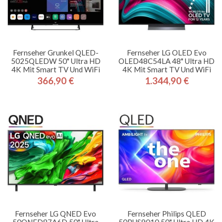
Fernseher Grunkel QLED-
Fernseher LG OLED Evo
5025QLEDW 50" Ultra HD
OLED48C54LA 48" Ultra HD
4K Mit Smart TV Und WiFi
4K Mit Smart TV Und WiFi
366,90 €
1.344,90 €
Preis
Preis
Fernseher LG QNED Evo
Fernseher Philips QLED
50QNED87A6D 50" Ultra
50PUS9010 50" Ultra HD 4K