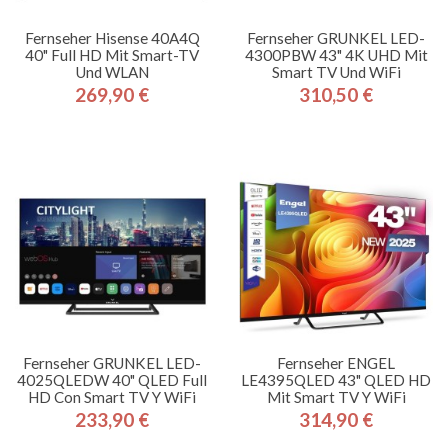
Fernseher Hisense 40A4Q
Fernseher GRUNKEL LED-
40" Full HD Mit Smart-TV
4300PBW 43" 4K UHD Mit
Und WLAN
Smart TV Und WiFi
269,90 €
310,50 €
Preis
Preis
Fernseher GRUNKEL LED-
Fernseher ENGEL
4025QLEDW 40" QLED Full
LE4395QLED 43" QLED HD
HD Con Smart TV Y WiFi
Mit Smart TV Y WiFi
233,90 €
314,90 €
Preis
Preis