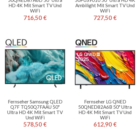
HD 4K Mit Smart TV Und
Ambilight Mit Smart TV Und
WiFi
WiFi
716,50 €
727,50 €
Preis
Preis
Fernseher Samsung QLED
Fernseher LG QNED
Q7F TQ50Q7FAAU 50"
50QNED82A6B 50" Ultra
Ultra HD 4K Mit Smart TV
HD 4K Mit Smart TV Und
Und WiFi
WiFi
578,50 €
612,90 €
Preis
Preis