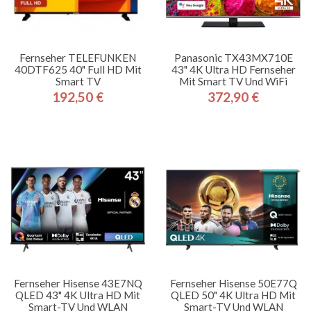
Fernseher TELEFUNKEN
Panasonic TX43MX710E
40DTF625 40" Full HD Mit
43" 4K Ultra HD Fernseher
Smart TV
Mit Smart TV Und WiFi
192,50 €
372,90 €
Preis
Preis
Fernseher Hisense 43E7NQ
Fernseher Hisense 50E77Q
QLED 43" 4K Ultra HD Mit
QLED 50" 4K Ultra HD Mit
Smart-TV Und WLAN
Smart-TV Und WLAN