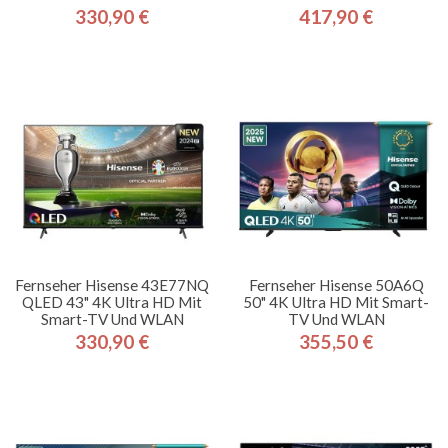
330,90 €
417,90 €
Preis
Preis
Fernseher Hisense 43E77NQ
Fernseher Hisense 50A6Q
QLED 43" 4K Ultra HD Mit
50" 4K Ultra HD Mit Smart-
Smart-TV Und WLAN
TV Und WLAN
330,90 €
355,50 €
Preis
Preis