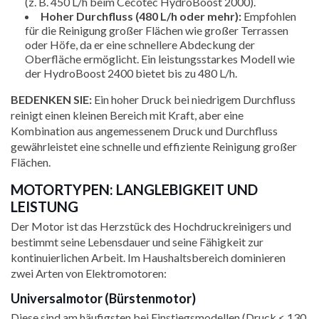
(z. B. 450 L/h beim Cecotec HydroBoost 2000).
Hoher Durchfluss (480 L/h oder mehr):
Empfohlen
für die Reinigung großer Flächen wie großer Terrassen
oder Höfe, da er eine schnellere Abdeckung der
Oberfläche ermöglicht. Ein leistungsstarkes Modell wie
der HydroBoost 2400 bietet bis zu 480 L/h.
BEDENKEN SIE:
Ein hoher Druck bei niedrigem Durchfluss
reinigt einen kleinen Bereich mit Kraft, aber eine
Kombination aus angemessenem Druck und Durchfluss
gewährleistet eine schnelle und effiziente Reinigung großer
Flächen.
MOTORTYPEN: LANGLEBIGKEIT UND
LEISTUNG
Der Motor ist das Herzstück des Hochdruckreinigers und
bestimmt seine Lebensdauer und seine Fähigkeit zur
kontinuierlichen Arbeit. Im Haushaltsbereich dominieren
zwei Arten von Elektromotoren:
Universalmotor (Bürstenmotor)
Diese sind am häufigsten bei Einstiegsmodellen (Druck < 130