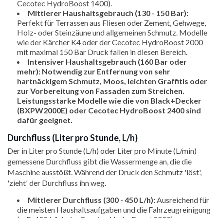
Cecotec HydroBoost 1400).
Mittlerer Haushaltsgebrauch (130 - 150 Bar):
Perfekt für Terrassen aus Fliesen oder Zement, Gehwege,
Holz- oder Steinzäune und allgemeinen Schmutz. Modelle
wie der Kärcher K4 oder der Cecotec HydroBoost 2000
mit maximal 150 Bar Druck fallen in diesen Bereich.
Intensiver Haushaltsgebrauch (160 Bar oder
mehr): Notwendig zur Entfernung von sehr
hartnäckigem Schmutz, Moos, leichten Graffitis oder
zur Vorbereitung von Fassaden zum Streichen.
Leistungsstarke Modelle wie die von Black+Decker
(BXPW2000E) oder Cecotec HydroBoost 2400 sind
dafür geeignet.
Durchfluss (Liter pro Stunde, L/h)
Der in Liter pro Stunde (L/h) oder Liter pro Minute (L/min)
gemessene Durchfluss gibt die Wassermenge an, die die
Maschine ausstößt. Während der Druck den Schmutz 'löst',
'zieht' der Durchfluss ihn weg.
Mittlerer Durchfluss (300 - 450 L/h):
Ausreichend für
die meisten Haushaltsaufgaben und die Fahrzeugreinigung