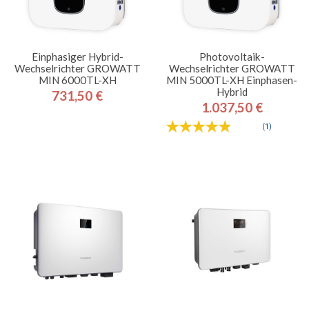
Einphasiger Hybrid-
Photovoltaik-
Wechselrichter GROWATT
Wechselrichter GROWATT
MIN 6000TL-XH
MIN 5000TL-XH Einphasen-
Hybrid
731,50 €
Preis
1.037,50 €
Preis
(1)