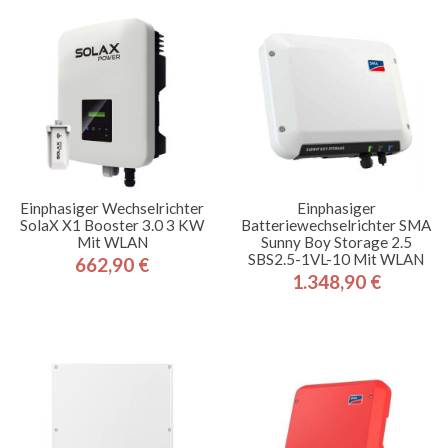
Einphasiger Wechselrichter
Einphasiger
SolaX X1 Booster 3.0 3 KW
Batteriewechselrichter SMA
Mit WLAN
Sunny Boy Storage 2.5
SBS2.5-1VL-10 Mit WLAN
662,90 €
Preis
1.348,90 €
Preis