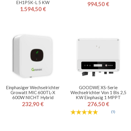
EH1P5K-L 5 KW
994,50 €
Preis
1.594,50 €
Preis
Einphasiger Wechselrichter
GOODWE XS-Serie
Growatt MIC 600TL-X
Wechselrichter Von 1 Bis 2,5
600W NICHT Hybrid
KW Einphasig 1 MPPT
232,90 €
276,50 €
Preis
Preis
(1)