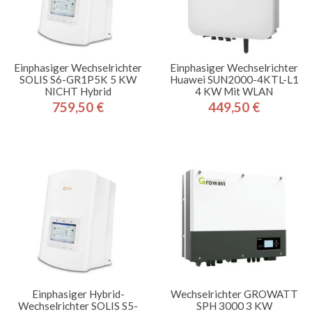
Einphasiger Wechselrichter
Einphasiger Wechselrichter
SOLIS S6-GR1P5K 5 KW
Huawei SUN2000-4KTL-L1
NICHT Hybrid
4 KW Mit WLAN
759,50 €
449,50 €
Preis
Preis
Einphasiger Hybrid-
Wechselrichter GROWATT
Wechselrichter SOLIS S5-
SPH 3000 3 KW