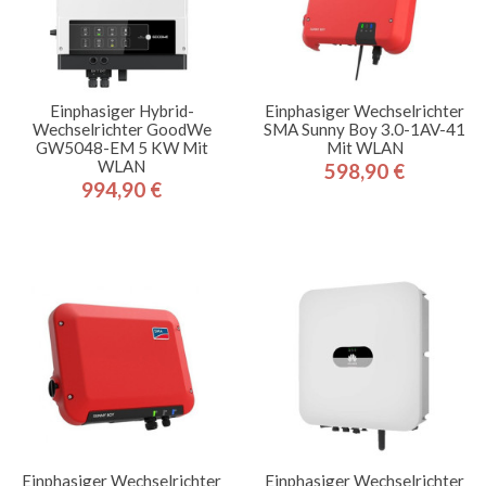
Einphasiger Hybrid-
Einphasiger Wechselrichter
Wechselrichter GoodWe
SMA Sunny Boy 3.0-1AV-41
GW5048-EM 5 KW Mit
Mit WLAN
WLAN
598,90 €
Preis
994,90 €
Preis
Einphasiger Wechselrichter
Einphasiger Wechselrichter