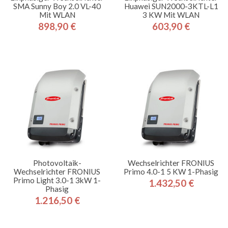
SMA Sunny Boy 2.0 VL-40
Huawei SUN2000-3KTL-L1
Mit WLAN
3 KW Mit WLAN
898,90 €
603,90 €
Preis
Preis
Photovoltaik-
Wechselrichter FRONIUS
Wechselrichter FRONIUS
Primo 4.0-1 5 KW 1-Phasig
Primo Light 3.0-1 3kW 1-
1.432,50 €
Preis
Phasig
1.216,50 €
Preis