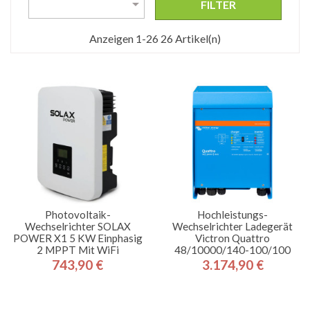

FILTER
Anzeigen 1-26 26 Artikel(n)
Photovoltaik-
Hochleistungs-
Wechselrichter SOLAX
Wechselrichter Ladegerät
POWER X1 5 KW Einphasig
Victron Quattro
2 MPPT Mit WiFi
48/10000/140-100/100
743,90 €
3.174,90 €
Preis
Preis