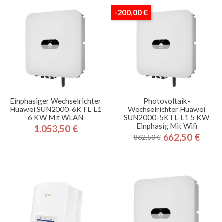
-200,00 €
Einphasiger Wechselrichter
Photovoltaik-
Huawei SUN2000-6KTL-L1
Wechselrichter Huawei
6 KW Mit WLAN
SUN2000-5KTL-L1 5 KW
Einphasig Mit Wifi
1.053,50 €
Preis
662,50 €
862,50 €
Regulärer
Preis
Preis