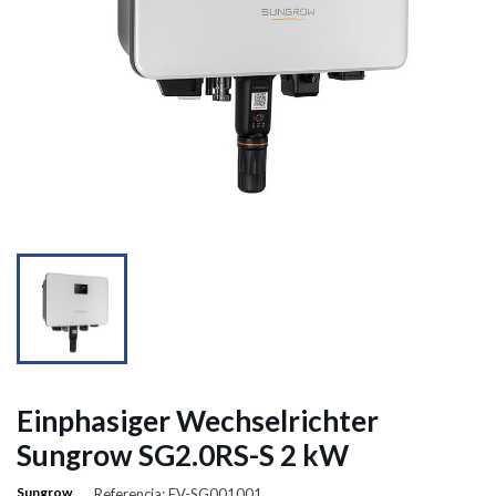


Einphasiger Wechselrichter
Sungrow SG2.0RS-S 2 kW
Sungrow
Referencia: FV-SG001001