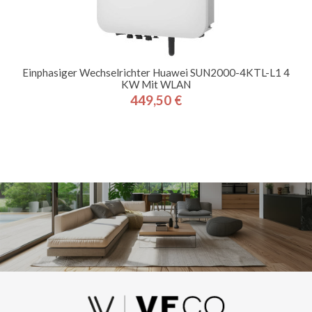
Einphasiger Wechselrichter Huawei SUN2000-4KTL-L1 4
KW Mit WLAN
449,50 €
Preis