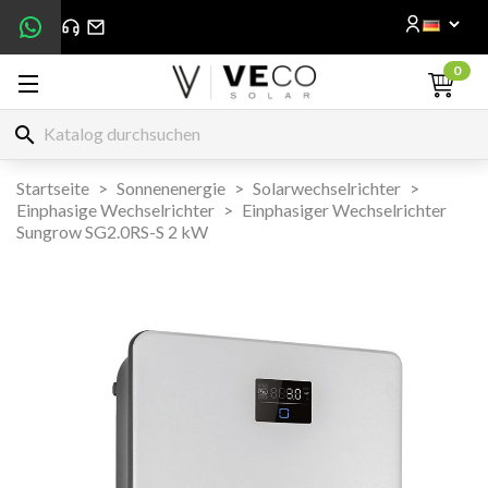
0
search
Startseite
Sonnenenergie
Solarwechselrichter
Einphasige Wechselrichter
Einphasiger Wechselrichter
Sungrow SG2.0RS-S 2 kW