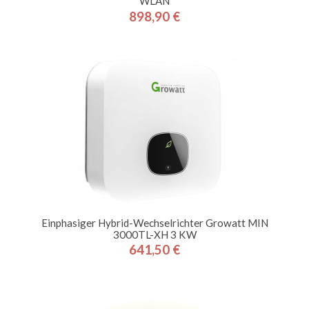
WLAN
898,90 €
Preis
Einphasiger Hybrid-Wechselrichter Growatt MIN
3000TL-XH 3 KW
641,50 €
Preis