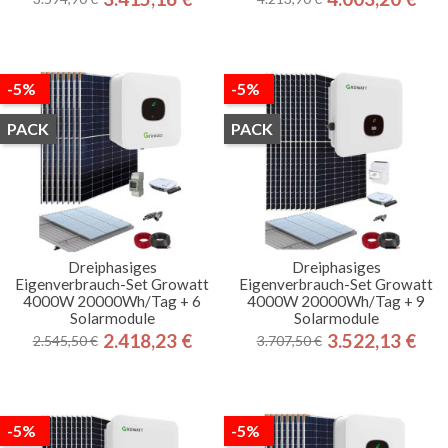
Regulärer
Preis
Regulärer
Preis
Preis
Preis
-5%
-5%
PACK
PACK
Dreiphasiges
Dreiphasiges
Eigenverbrauch-Set Growatt
Eigenverbrauch-Set Growatt
4000W 20000Wh/Tag + 6
4000W 20000Wh/Tag + 9
Solarmodule
Solarmodule
2.418,23 €
3.522,13 €
2.545,50 €
3.707,50 €
Regulärer
Preis
Regulärer
Preis
Preis
Preis
-5%
-5%