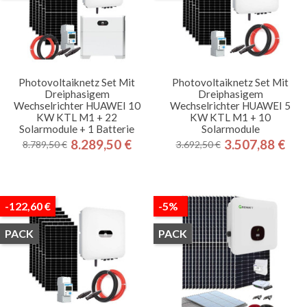
Photovoltaiknetz Set Mit
Photovoltaiknetz Set Mit
Dreiphasigem
Dreiphasigem
Wechselrichter HUAWEI 10
Wechselrichter HUAWEI 5
KW KTL M1 + 22
KW KTL M1 + 10
Solarmodule + 1 Batterie
Solarmodule
8.289,50 €
3.507,88 €
8.789,50 €
3.692,50 €
Regulärer
Preis
Regulärer
Preis
Preis
Preis
-122,60 €
-5%
PACK
PACK