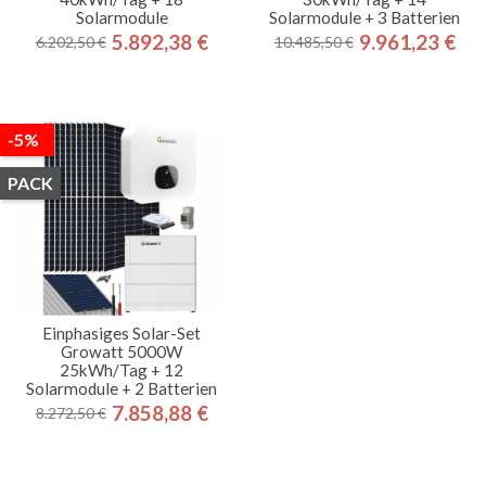
Solarmodule
Solarmodule + 3 Batterien
5.892,38 €
9.961,23 €
6.202,50 €
10.485,50 €
Regulärer
Preis
Regulärer
Preis
Preis
Preis
-5%
PACK
Einphasiges Solar-Set
Growatt 5000W
25kWh/Tag + 12
Solarmodule + 2 Batterien
7.858,88 €
8.272,50 €
Regulärer
Preis
Preis