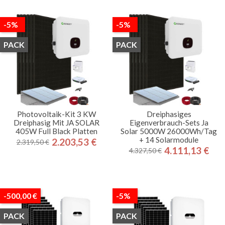
-5%
-5%
PACK
PACK
Photovoltaik-Kit 3 KW
Dreiphasiges
Dreiphasig Mit JA SOLAR
Eigenverbrauch-Sets Ja
405W Full Black Platten
Solar 5000W 26000Wh/Tag
+ 14 Solarmodule
2.203,53 €
2.319,50 €
Regulärer
Preis
4.111,13 €
4.327,50 €
Regulärer
Preis
Preis
Preis
-500,00 €
-5%
PACK
PACK