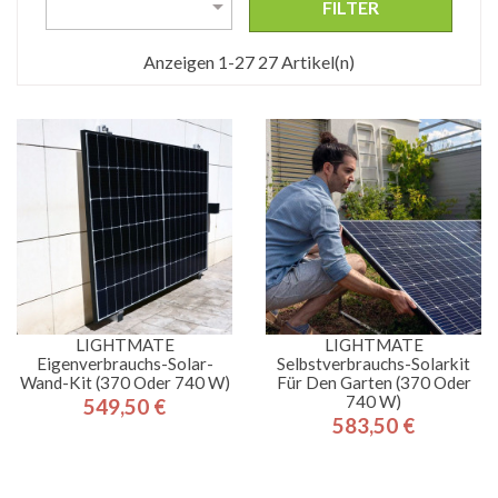

FILTER
Anzeigen 1-27 27 Artikel(n)
LIGHTMATE
LIGHTMATE
Eigenverbrauchs-Solar-
Selbstverbrauchs-Solarkit
Wand-Kit (370 Oder 740 W)
Für Den Garten (370 Oder
740 W)
549,50 €
Preis
583,50 €
Preis