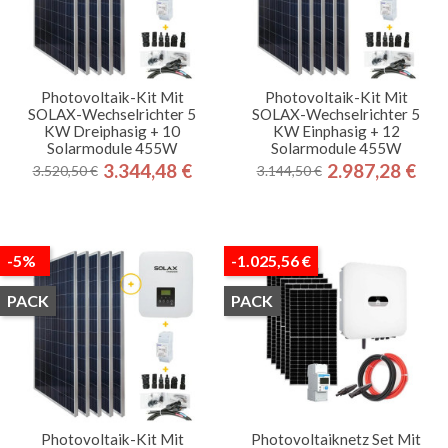
Photovoltaik-Kit Mit
Photovoltaik-Kit Mit
SOLAX-Wechselrichter 5
SOLAX-Wechselrichter 5
KW Dreiphasig + 10
KW Einphasig + 12
Solarmodule 455W
Solarmodule 455W
3.344,48 €
2.987,28 €
3.520,50 €
3.144,50 €
Regulärer
Preis
Regulärer
Preis
Preis
Preis
-5%
-1.025,56 €
PACK
PACK
Photovoltaik-Kit Mit
Photovoltaiknetz Set Mit