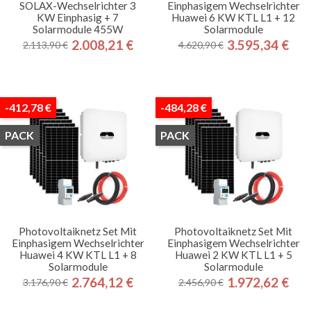
SOLAX-Wechselrichter 3
Einphasigem Wechselrichter
KW Einphasig + 7
Huawei 6 KW KTL L1 + 12
Solarmodule 455W
Solarmodule
2.008,21 €
3.595,34 €
2.113,90 €
4.620,90 €
Regulärer
Preis
Regulärer
Preis
Preis
Preis
-412,78 €
-484,28 €
PACK
PACK
Photovoltaiknetz Set Mit
Photovoltaiknetz Set Mit
Einphasigem Wechselrichter
Einphasigem Wechselrichter
Huawei 4 KW KTL L1 + 8
Huawei 2 KW KTL L1 + 5
Solarmodule
Solarmodule
2.764,12 €
1.972,62 €
3.176,90 €
2.456,90 €
Regulärer
Preis
Regulärer
Preis
Preis
Preis