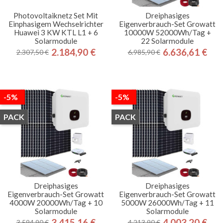
Photovoltaiknetz Set Mit
Dreiphasiges
Einphasigem Wechselrichter
Eigenverbrauch-Set Growatt
Huawei 3 KW KTL L1 + 6
10000W 52000Wh/Tag +
Solarmodule
22 Solarmodule
2.184,90 €
6.636,61 €
2.307,50 €
6.985,90 €
Regulärer
Preis
Regulärer
Preis
Preis
Preis
-5%
-5%
PACK
PACK
Dreiphasiges
Dreiphasiges
Eigenverbrauch-Set Growatt
Eigenverbrauch-Set Growatt
4000W 20000Wh/Tag + 10
5000W 26000Wh/Tag + 11
Solarmodule
Solarmodule
3.415,16 €
4.003,20 €
3.594,90 €
4.213,90 €