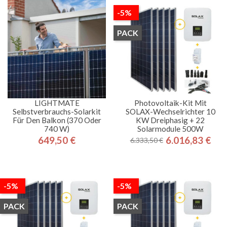
-5%
PACK
LIGHTMATE
Photovoltaik-Kit Mit
Selbstverbrauchs-Solarkit
SOLAX-Wechselrichter 10
Für Den Balkon (370 Oder
KW Dreiphasig + 22
740 W)
Solarmodule 500W
649,50 €
6.016,83 €
6.333,50 €
Preis
Regulärer
Preis
Preis
-5%
-5%
PACK
PACK