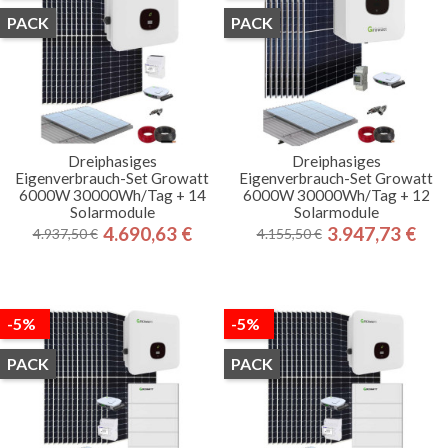
PACK
PACK
Dreiphasiges
Dreiphasiges
Eigenverbrauch-Set Growatt
Eigenverbrauch-Set Growatt
6000W 30000Wh/Tag + 14
6000W 30000Wh/Tag + 12
Solarmodule
Solarmodule
4.690,63 €
3.947,73 €
4.937,50 €
4.155,50 €
Regulärer
Preis
Regulärer
Preis
Preis
Preis
-5%
-5%
PACK
PACK