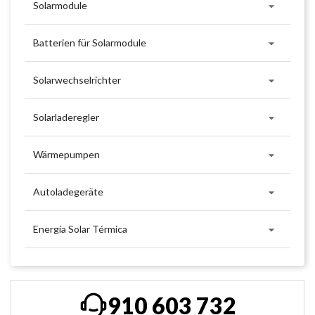

Solarmodule

Batterien für Solarmodule

Solarwechselrichter

Solarladeregler

Wärmepumpen

Autoladegeräte

Energía Solar Térmica
910 603 732