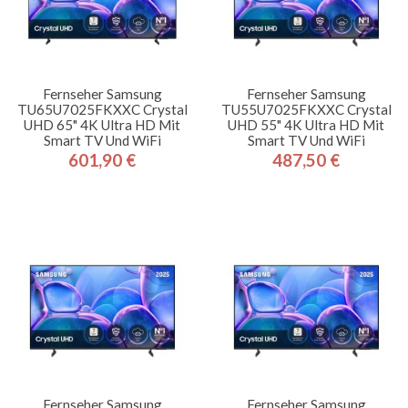
Fernseher Samsung
Fernseher Samsung
TU65U7025FKXXC Crystal
TU55U7025FKXXC Crystal
UHD 65" 4K Ultra HD Mit
UHD 55" 4K Ultra HD Mit
Smart TV Und WiFi
Smart TV Und WiFi
601,90 €
487,50 €
Preis
Preis
Fernseher Samsung
Fernseher Samsung