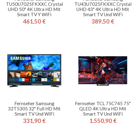
TU50U7025FKXXC Crystal
TU43U7025FKXXC Crystal
UHD 50" 4K Ultra HD Mit
UHD 43" 4K Ultra HD Mit
Smart TV Y WiFi
Smart TV Und WiFi
461,50 €
389,50 €
Preis
Preis
Fernseher Samsung
Fernseher TCL 75C745 75"
32T5305 32" Full HD Mit
QLED 4K Ultra HD Mit
Smart TV Und WiFi
Smart TV Und WiFi
331,90 €
1.550,90 €
Preis
Preis