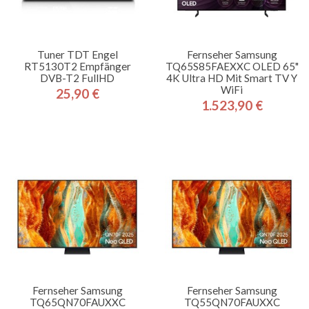
Tuner TDT Engel
Fernseher Samsung
RT5130T2 Empfänger
TQ65S85FAEXXC OLED 65"
DVB-T2 FullHD
4K Ultra HD Mit Smart TV Y
WiFi
25,90 €
Preis
1.523,90 €
Preis
Fernseher Samsung
Fernseher Samsung
TQ65QN70FAUXXC
TQ55QN70FAUXXC