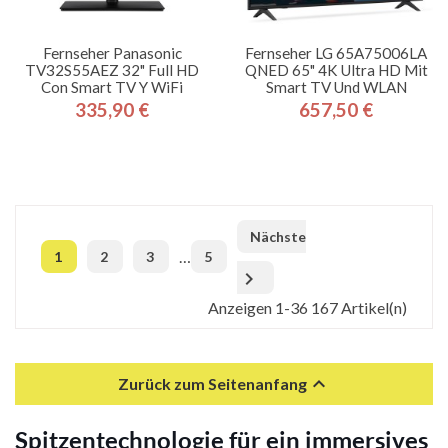
Fernseher Panasonic
Fernseher LG 65A75006LA
TV32S55AEZ 32" Full HD
QNED 65" 4K Ultra HD Mit
Con Smart TV Y WiFi
Smart TV Und WLAN
335,90 €
657,50 €
Preis
Preis
Nächste
…
1
2
3
5

Anzeigen 1-36 167 Artikel(n)

Zurück zum Seitenanfang
Spitzentechnologie für ein immersives