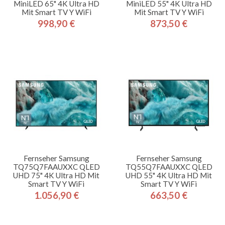
MiniLED 65" 4K Ultra HD
MiniLED 55" 4K Ultra HD
Mit Smart TV Y WiFi
Mit Smart TV Y WiFi
998,90 €
873,50 €
Preis
Preis
Fernseher Samsung
Fernseher Samsung
TQ75Q7FAAUXXC QLED
TQ55Q7FAAUXXC QLED
UHD 75" 4K Ultra HD Mit
UHD 55" 4K Ultra HD Mit
Smart TV Y WiFi
Smart TV Y WiFi
1.056,90 €
663,50 €
Preis
Preis