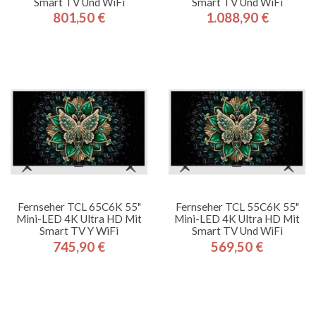
Smart TV Und WiFi
Smart TV Und WiFi
801,50 €
1.088,90 €
Preis
Preis
Fernseher TCL 65C6K 55"
Fernseher TCL 55C6K 55"
Mini-LED 4K Ultra HD Mit
Mini-LED 4K Ultra HD Mit
Smart TV Y WiFi
Smart TV Und WiFi
745,90 €
569,50 €
Preis
Preis