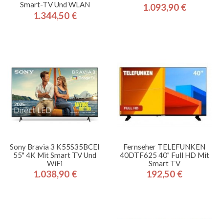
Smart-TV Und WLAN
1.093,90 €
Preis
1.344,50 €
Preis
Sony Bravia 3 K55S35BCEI
Fernseher TELEFUNKEN
55" 4K Mit Smart TV Und
40DTF625 40" Full HD Mit
WiFi
Smart TV
1.038,90 €
192,50 €
Preis
Preis