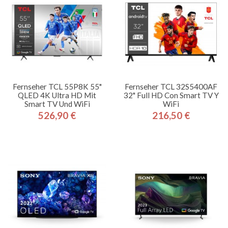
Fernseher TCL 55P8K 55"
Fernseher TCL 32S5400AF
QLED 4K Ultra HD Mit
32" Full HD Con Smart TV Y
Smart TV Und WiFi
WiFi
526,90 €
216,50 €
Preis
Preis