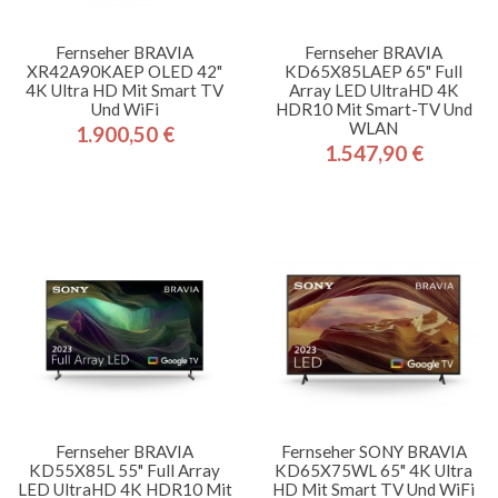
Fernseher BRAVIA
Fernseher BRAVIA
XR42A90KAEP OLED 42"
KD65X85LAEP 65" Full
4K Ultra HD Mit Smart TV
Array LED UltraHD 4K
Und WiFi
HDR10 Mit Smart-TV Und
WLAN
1.900,50 €
Preis
1.547,90 €
Preis
Fernseher BRAVIA
Fernseher SONY BRAVIA
KD55X85L 55" Full Array
KD65X75WL 65" 4K Ultra
LED UltraHD 4K HDR10 Mit
HD Mit Smart TV Und WiFi