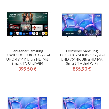
Fernseher Samsung
Fernseher Samsung
TU43U8005FUXXC Crystal
TU75U7025FKXXC Crystal
UHD 43" 4K Ultra HD Mit
UHD 75" 4K Ultra HD Mit
Smart TV Und WiFi
Smart TV Und WiFi
399,50 €
855,90 €
Preis
Preis