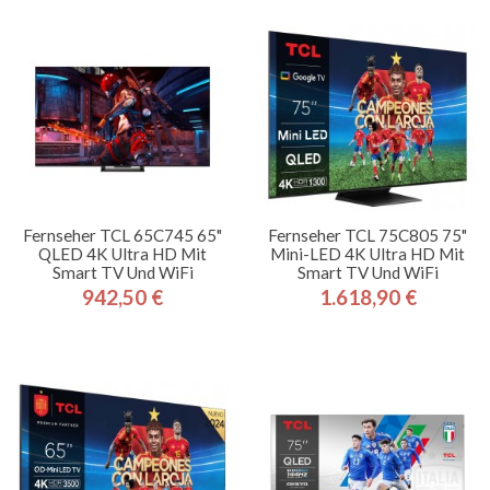
Fernseher TCL 65C745 65"
Fernseher TCL 75C805 75"
QLED 4K Ultra HD Mit
Mini-LED 4K Ultra HD Mit
Smart TV Und WiFi
Smart TV Und WiFi
942,50 €
1.618,90 €
Preis
Preis