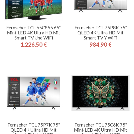
Fernseher TCL 65C855 65"
Fernseher TCL 75P8K 75"
Mini-LED 4K Ultra HD Mit
QLED 4K Ultra HD Mit
Smart TV Und WiFi
Smart TV Y WiFi
1.226,50 €
984,90 €
Preis
Preis
Fernseher TCL 75P7K 75"
Fernseher TCL 75C6K 75"
QLED 4K Ultra HD Mit
Mini-LED 4K Ultra HD Mit