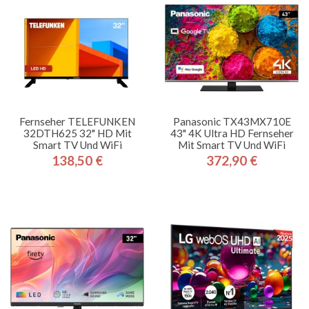
Fernseher TELEFUNKEN
Panasonic TX43MX710E
32DTH625 32" HD Mit
43" 4K Ultra HD Fernseher
Smart TV Und WiFi
Mit Smart TV Und WiFi
138,50 €
372,90 €
Preis
Preis