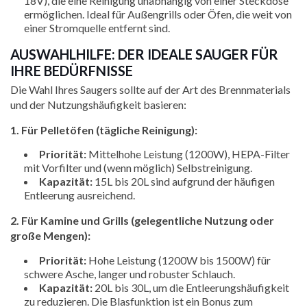
18V), die eine Reinigung unabhängig von einer Steckdose
ermöglichen. Ideal für Außengrills oder Öfen, die weit von
einer Stromquelle entfernt sind.
AUSWAHLHILFE: DER IDEALE SAUGER FÜR
IHRE BEDÜRFNISSE
Die Wahl Ihres Saugers sollte auf der Art des Brennmaterials
und der Nutzungshäufigkeit basieren:
1. Für Pelletöfen (tägliche Reinigung):
Priorität:
Mittelhohe Leistung (1200W), HEPA-Filter
mit Vorfilter und (wenn möglich) Selbstreinigung.
Kapazität:
15L bis 20L sind aufgrund der häufigen
Entleerung ausreichend.
2. Für Kamine und Grills (gelegentliche Nutzung oder
große Mengen):
Priorität:
Hohe Leistung (1200W bis 1500W) für
schwere Asche, langer und robuster Schlauch.
Kapazität:
20L bis 30L, um die Entleerungshäufigkeit
zu reduzieren. Die Blasfunktion ist ein Bonus zum