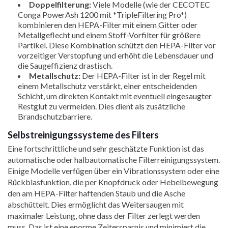
Doppelfilterung:
Viele Modelle (wie der CECOTEC
Conga PowerAsh 1200 mit *TripleFiltering Pro*)
kombinieren den HEPA-Filter mit einem Gitter oder
Metallgeflecht und einem Stoff-Vorfilter für größere
Partikel. Diese Kombination schützt den HEPA-Filter vor
vorzeitiger Verstopfung und erhöht die Lebensdauer und
die Saugeffizienz drastisch.
Metallschutz:
Der HEPA-Filter ist in der Regel mit
einem Metallschutz verstärkt, einer entscheidenden
Schicht, um direkten Kontakt mit eventuell eingesaugter
Restglut zu vermeiden. Dies dient als zusätzliche
Brandschutzbarriere.
Selbstreinigungssysteme des Filters
Eine fortschrittliche und sehr geschätzte Funktion ist das
automatische oder halbautomatische Filterreinigungssystem.
Einige Modelle verfügen über ein Vibrationssystem oder eine
Rückblasfunktion, die per Knopfdruck oder Hebelbewegung
den am HEPA-Filter haftenden Staub und die Asche
abschüttelt. Dies ermöglicht das Weitersaugen mit
maximaler Leistung, ohne dass der Filter zerlegt werden
muss. Das ist eine enorme Zeitersparnis und minimiert die