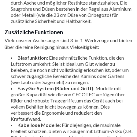
durch Asche und möglicher Resthitze standzuhalten. Die
Saugrohre und Düsen bestehen in der Regel aus Aluminium
oder Metall (wie die 23 cm Düse von Orbegozo) für
zusätzliche Sicherheit und Haltbarkeit.
Zusätzliche Funktionen
Viele unserer Aschesauger sind 3-in-1-Werkzeuge und bieten
über die reine Reinigung hinaus Vielseitigkeit:
Blasfunktion:
Eine sehr nützliche Funktion, die den
Luftstrom umkehrt. Sie ist ideal, um Glut wieder zu
beleben, die noch nicht vollständig erloschen ist, oder um
schwer zugängliche Bereiche des Kamins oder Gartens
(wie Laub oder Sägemehl) zu reinigen.
EasyGo-System (Räder und Griff):
Modelle mit
großer Kapazität wie die von CECOTEC verfügen über
Räder und robuste Tragegriffe, um das Gerät auch bei
vollem Behälter leicht bewegen zu können. Dies
verbessert die Ergonomie und reduziert den
Kraftaufwand.
Kabellose Modelle:
Für diejenigen, die maximale
Freiheit schätzen, bieten wir Sauger mit Lithium-Akku (z.B.