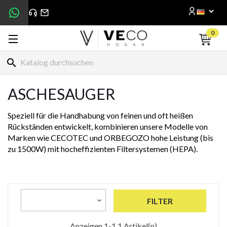
0
search
ASCHESAUGER
Speziell für die Handhabung von feinen und oft heißen
Rückständen entwickelt, kombinieren unsere Modelle von
Marken wie CECOTEC und ORBEGOZO hohe Leistung (bis
zu 1500W) mit hocheffizienten Filtersystemen (HEPA).

FILTER
Anzeigen 1-1 1 Artikel(n)