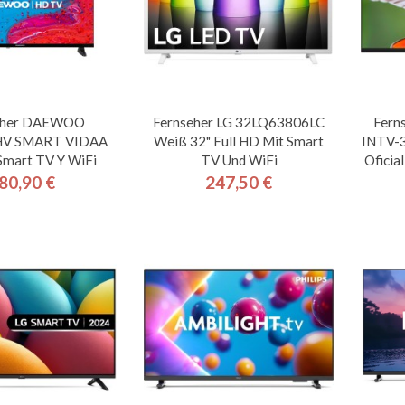
eher DAEWOO
Fernseher LG 32LQ63806LC
Ferns
V SMART VIDAA
Weiß 32" Full HD Mit Smart
INTV-3
Smart TV Y WiFi
TV Und WiFi
Oficia
80,90 €
247,50 €
Preis
Preis