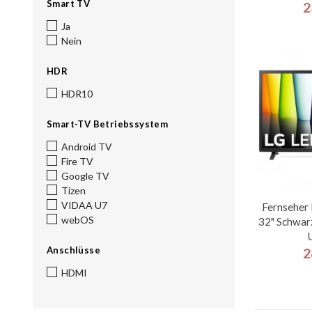
Smart TV
2
Ja
Nein
HDR
HDR10
Smart-TV Betriebssystem
Android TV
Fire TV
Google TV
Tizen
VIDAA U7
Fernseher
webOS
32" Schwar
Anschlüsse
2
HDMI