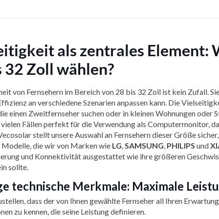
eitigkeit als zentrales Element
s 32 Zoll wählen?
eit von Fernsehern im Bereich von 28 bis 32 Zoll ist kein Zufall. Sie
ffizienz an verschiedene Szenarien anpassen kann. Die Vielseitigk
 die einen Zweitfernseher suchen oder in kleinen Wohnungen oder Stu
n vielen Fällen perfekt für die Verwendung als Computermonitor, da
Vecosolar stellt unsere Auswahl an Fernsehern dieser Größe sicher,
 Modelle, die wir von Marken wie
LG
,
SAMSUNG
,
PHILIPS
und
X
erung und Konnektivität ausgestattet wie ihre größeren Geschwiste
ein sollte.
ge technische Merkmale: Maximale Leist
tellen, dass der von Ihnen gewählte Fernseher all Ihren Erwartunge
nen zu kennen, die seine Leistung definieren.