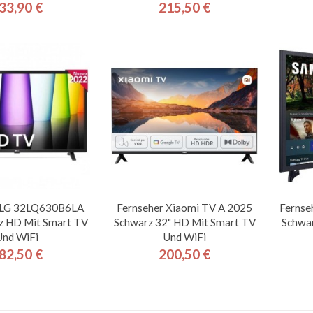
33,90 €
215,50 €
Preis
Preis
 LG 32LQ630B6LA
Fernseher Xiaomi TV A 2025
Fernse
z HD Mit Smart TV
Schwarz 32" HD Mit Smart TV
Schwar
Und WiFi
Und WiFi
82,50 €
200,50 €
Preis
Preis