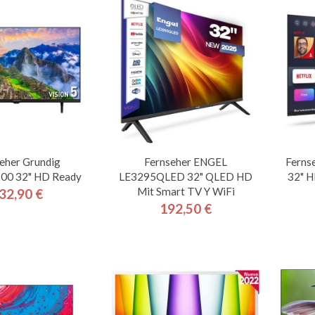
eher Grundig
Fernseher ENGEL
Ferns
0 32" HD Ready
LE3295QLED 32" QLED HD
32" H
Mit Smart TV Y WiFi
32,90 €
Preis
192,50 €
Preis