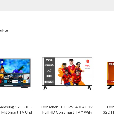
ukte
 Samsung 32T5305
Fernseher TCL 32S5400AF 32"
Fer
D Mit Smart TV Und
Full HD Con Smart TV Y WiFi
32DTH