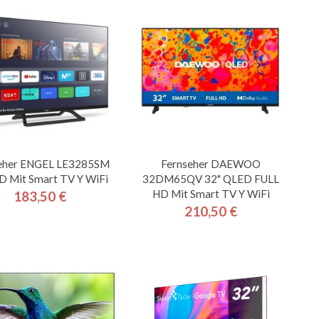
eher ENGEL LE3285SM
Fernseher DAEWOO
D Mit Smart TV Y WiFi
32DM65QV 32" QLED FULL
HD Mit Smart TV Y WiFi
183,50 €
Preis
210,50 €
Preis