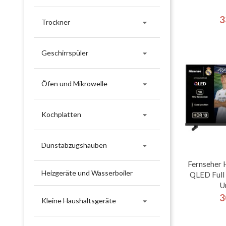
3

Trockner

Geschirrspüler

Öfen und Mikrowelle

Kochplatten

Dunstabzugshauben
Fernseher 
Heizgeräte und Wasserboiler
QLED Full
U
3

Kleine Haushaltsgeräte