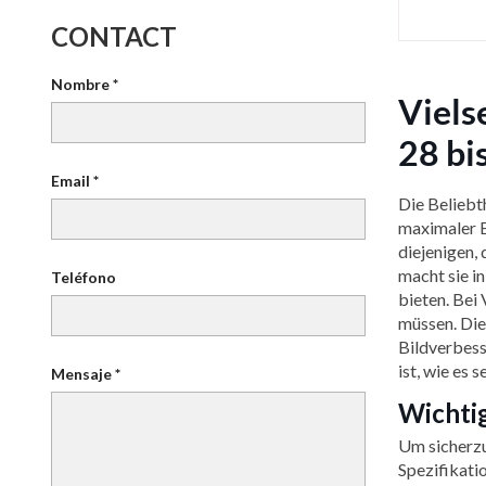
CONTACT
Nombre *
Viels
28 bi
Email *
Die Beliebth
maximaler E
diejenigen,
macht sie i
Teléfono
bieten. Bei 
müssen. Die
Bildverbess
ist, wie es s
Mensaje *
Wichti
Um sicherzus
Spezifikatio