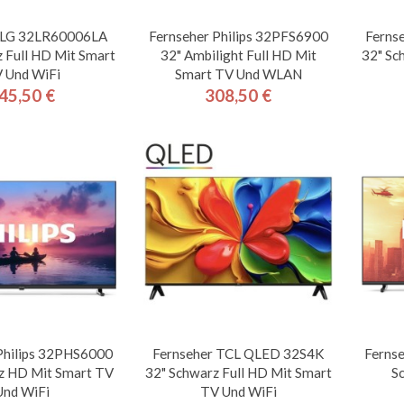
r LG 32LR60006LA
Fernseher Philips 32PFS6900
Ferns
 Full HD Mit Smart
32" Ambilight Full HD Mit
32" Sc
 Und WiFi
Smart TV Und WLAN
45,50 €
308,50 €
Preis
Preis
Philips 32PHS6000
Fernseher TCL QLED 32S4K
Ferns
z HD Mit Smart TV
32" Schwarz Full HD Mit Smart
S
Und WiFi
TV Und WiFi