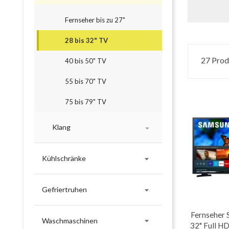
Fernseher bis zu 27"
28 bis 32" TV
27 Prod
40 bis 50" TV
55 bis 70" TV
75 bis 79" TV
Klang


Kühlschränke

Gefriertruhen
Fernseher

Waschmaschinen
32" Full H