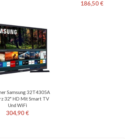
186,50 €
Preis
her Samsung 32T4305A
z 32" HD Mit Smart TV
Und WiFi
304,90 €
Preis