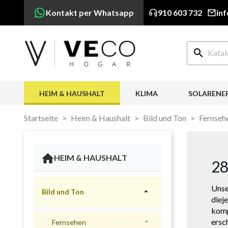
Kontakt per Whatsapp
910 603 732
in
search
HEIM & HAUSHALT
KLIMA
SOLARENE
Startseite
Heim & Haushalt
Bild und Ton
Fernseh
HEIM & HAUSHALT
28
Unse

Bild und Ton
diej
komp
ersc

Fernsehen