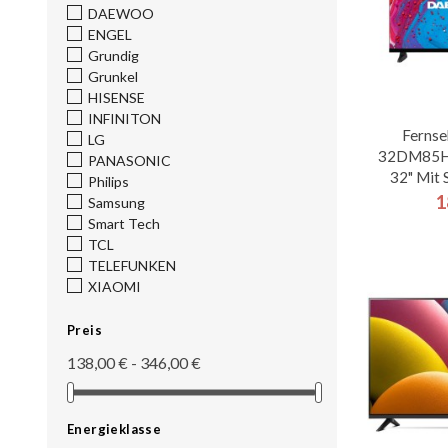
DAEWOO
ENGEL
Grundig
Grunkel
HISENSE
INFINITON
Ferns
LG
32DM85H
PANASONIC
32" Mit 
Philips
1
Samsung
Smart Tech
TCL
TELEFUNKEN
XIAOMI
Preis
138,00 € - 346,00 €
Energieklasse