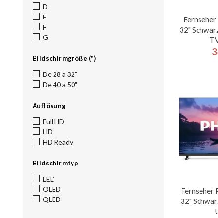
D
E
Fernsehe
F
32" Schwarz
G
TV
3
Bildschirmgröße (")
De 28 a 32"
De 40 a 50"
Auflösung
Full HD
HD
HD Ready
Bildschirmtyp
LED
OLED
Fernseher 
QLED
32" Schwar