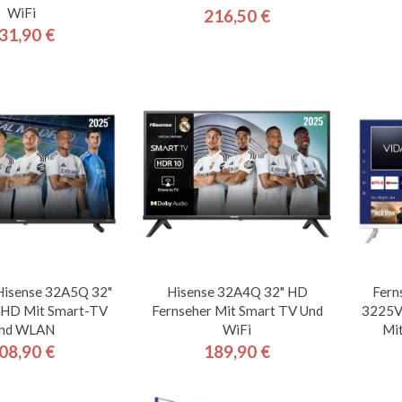
WiFi
216,50 €
Preis
31,90 €
Preis
Hisense 32A5Q 32"
Hisense 32A4Q 32" HD
Fern
 HD Mit Smart-TV
Fernseher Mit Smart TV Und
3225V
nd WLAN
WiFi
Mi
08,90 €
189,90 €
Preis
Preis