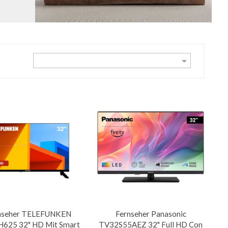

nseher TELEFUNKEN
Fernseher Panasonic
625 32" HD Mit Smart
TV32S55AEZ 32" Full HD Con