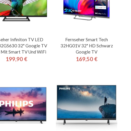
eher Infiniton TV LED
Fernseher Smart Tech
2GS630 32" Google TV
32HG01V 32" HD Schwarz
l Mit Smart TV Und WiFi
Google TV
199,90 €
169,50 €
Preis
Preis