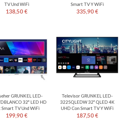
TV Und WiFi
Smart TV Y WiFi
138,50 €
335,90 €
Preis
Preis
seher GRUNKEL LED-
Televisor GRUNKEL LED-
DBLANCO 32" LED HD
3225QLEDW 32" QLED 4K
t Smart TV Und WiFi
UHD Con Smart TV Y WiFi
199,90 €
187,50 €
Preis
Preis