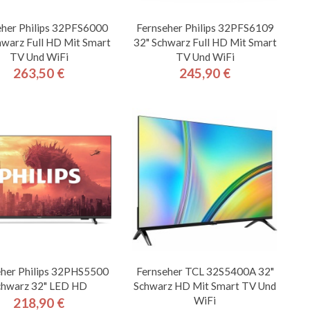
eher Philips 32PFS6000
Fernseher Philips 32PFS6109
hwarz Full HD Mit Smart
32" Schwarz Full HD Mit Smart
TV Und WiFi
TV Und WiFi
263,50 €
245,90 €
Preis
Preis
eher Philips 32PHS5500
Fernseher TCL 32S5400A 32"
chwarz 32" LED HD
Schwarz HD Mit Smart TV Und
WiFi
218,90 €
Preis