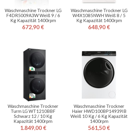
Waschmaschine Trockner LG
Waschmaschine Trockner LG
F4DR5009A3W Weiß 9 / 6
W4X1085NWH Weiß 8 / 5
Kg Kapazität 1400rpm
Kg Kapazität 1400rpm
672,90 €
648,90 €
Preis
Preis
Waschmaschine Trockner
Waschmaschine Trockner
Turm LG WT1210BBF
Haier HWD100BP14939IB
Schwarz 12 / 10 Kg
Weiß 10 Kg / 6 Kg Kapazität
Kapazität 1400rpm
1400rpm
1.849,00 €
561,50 €
Preis
Preis