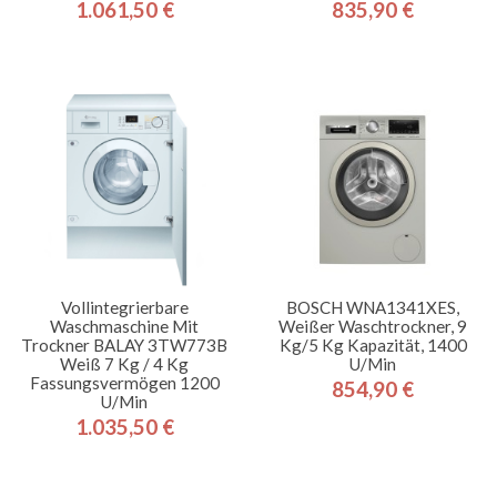
1.061,50 €
835,90 €
Preis
Preis
Vollintegrierbare
BOSCH WNA1341XES,
Waschmaschine Mit
Weißer Waschtrockner, 9
Trockner BALAY 3TW773B
Kg/5 Kg Kapazität, 1400
Weiß 7 Kg / 4 Kg
U/min
Fassungsvermögen 1200
854,90 €
Preis
U/min
1.035,50 €
Preis