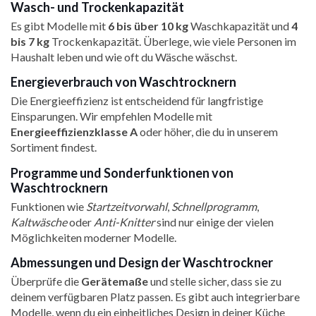
Wasch- und Trockenkapazität
Es gibt Modelle mit
6 bis über 10 kg
Waschkapazität und
4
bis 7 kg
Trockenkapazität. Überlege, wie viele Personen im
Haushalt leben und wie oft du Wäsche wäschst.
Energieverbrauch von Waschtrocknern
Die Energieeffizienz ist entscheidend für langfristige
Einsparungen. Wir empfehlen Modelle mit
Energieeffizienzklasse A
oder höher, die du in unserem
Sortiment findest.
Programme und Sonderfunktionen von
Waschtrocknern
Funktionen wie
Startzeitvorwahl
,
Schnellprogramm
,
Kaltwäsche
oder
Anti-Knitter
sind nur einige der vielen
Möglichkeiten moderner Modelle.
Abmessungen und Design der Waschtrockner
Überprüfe die
Gerätemaße
und stelle sicher, dass sie zu
deinem verfügbaren Platz passen. Es gibt auch integrierbare
Modelle, wenn du ein einheitliches Design in deiner Küche