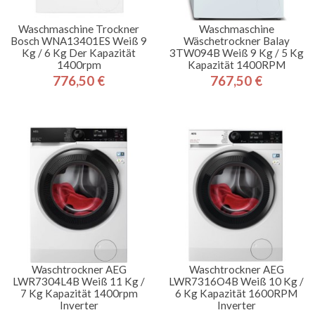
Waschmaschine Trockner
Waschmaschine
Bosch WNA13401ES Weiß 9
Wäschetrockner Balay
Kg / 6 Kg Der Kapazität
3TW094B Weiß 9 Kg / 5 Kg
1400rpm
Kapazität 1400RPM
776,50 €
767,50 €
Preis
Preis
Waschtrockner AEG
Waschtrockner AEG
LWR7304L4B Weiß 11 Kg /
LWR7316O4B Weiß 10 Kg /
7 Kg Kapazität 1400rpm
6 Kg Kapazität 1600RPM
Inverter
Inverter