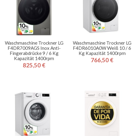
Waschmaschine Trockner LG
Waschmaschine Trockner LG
F4DR7009AGS Inox Anti-
F4DR6010A0W Weiß 10 / 6
Fingerabdrücke 9 / 6 Kg
Kg Kapazität 1400rpm
Kapazität 1400rpm
766,50 €
Preis
825,50 €
Preis