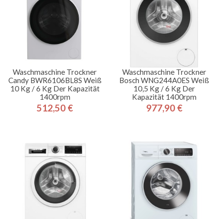
Waschmaschine Trockner
Waschmaschine Trockner
Candy BWR6106BL8S Weiß
Bosch WNG244A0ES Weiß
10 Kg / 6 Kg Der Kapazität
10,5 Kg / 6 Kg Der
1400rpm
Kapazität 1400rpm
512,50 €
977,90 €
Preis
Preis