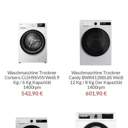
Waschmaschine Trockner
Waschmaschine Trockner
Corbero CLSH96VIN Weiß 9
Candy BWR4128BL8S Weiß
Kg / 6 Kg Kapazität
12 Kg / 8 Kg Der Kapazität
1400rpm
1400rpm
542,90 €
601,90 €
Preis
Preis