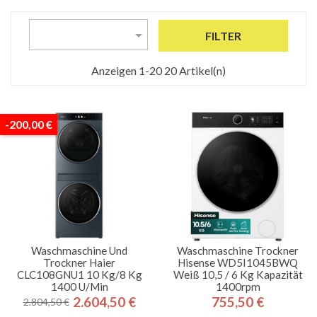

FILTER
Anzeigen 1-20 20 Artikel(n)
-200,00 €
Waschmaschine Und
Waschmaschine Trockner
Trockner Haier
Hisense WD5I1045BWQ
CLC108GNU1 10 Kg/8 Kg
Weiß 10,5 / 6 Kg Kapazität
1400 U/min
1400rpm
2.604,50 €
755,50 €
2.804,50 €
Regulärer
Preis
Preis