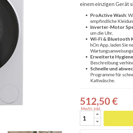
einem einzigen Gerät s
ProActive Wash
: W
empfindliche Kleidun
Inverter-Motor Sp
um die Uhr.

Wi-Fi & Bluetooth 
hOn App, laden Sie n
Wartungsanweisunge
Erweiterte Hygien
Beschreibung verhin
Schnelle und abwec
Programme für schne
Kaltwäsche.
512,50 €
MwSt. inkl.