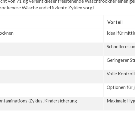
ht von 71 kg vereint dieser freistehende Waschtrockner einen g
rockenere Wäsche und effiziente Zyklen sorgt.
Vorteil
rocknen
Ideal für mitt
Schnelleres u
Geringerer St
Volle Kontrol
Optionen für 
ontaminations-Zyklus, Kindersicherung
Maximale Hygi