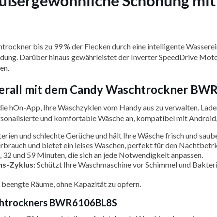
 außergewöhnliche Schonung mi
trockner bis zu 99 % der Flecken durch eine intelligente Wassere
idung. Darüber hinaus gewährleistet der Inverter SpeedDrive Motor
en.
überall mit dem Candy Waschtrockner B
die hOn-App, Ihre Waschzyklen vom Handy aus zu verwalten. Laden
ersonalisierte und komfortable Wäsche an, kompatibel mit Android,
erien und schlechte Gerüche und hält Ihre Wäsche frisch und saube
brauch und bietet ein leises Waschen, perfekt für den Nachtbetri
 32 und 59 Minuten, die sich an jede Notwendigkeit anpassen.
ns-Zyklus:
Schützt Ihre Waschmaschine vor Schimmel und Bakterie
n beengte Räume, ohne Kapazität zu opfern.
schtrockners BWR6106BL8S