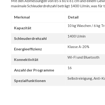
Mit den Abmessungen von 85 x 60 x 61 cm und einem Gewic
maximale Schleuderdrehzahl beträgt 1400 U/min, was für t
Merkmal
Detail
10 kg Waschen / 6 kg T
Kapazität
1400 U/min
Schleuderdrehzahl
Klasse A-20%
Energieeffizienz
Wi-Fi und Bluetooth
Konnektivität
16
Anzahl der Programme
Selbstreinigung, Anti-K
Spezialfunktionen