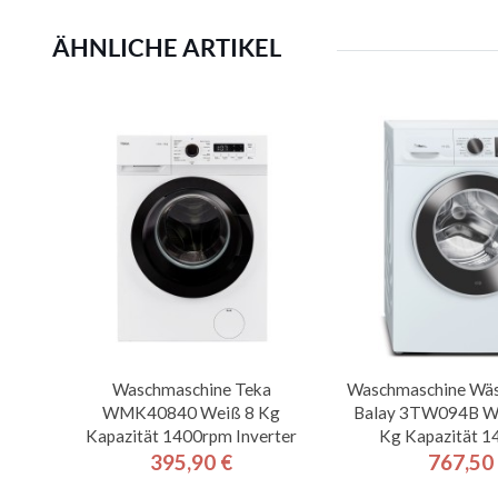
ÄHNLICHE ARTIKEL
Waschmaschine Teka
Waschmaschine Wäs
WMK40840 Weiß 8 Kg
Balay 3TW094B We
Kapazität 1400rpm Inverter
Kg Kapazität 
395,90 €
767,50
Preis
Pre