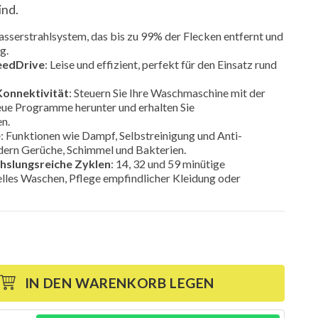
ind.
asserstrahlsystem, das bis zu 99% der Flecken entfernt und
g.
eedDrive
: Leise und effizient, perfekt für den Einsatz rund
Konnektivität
: Steuern Sie Ihre Waschmaschine mit der
eue Programme herunter und erhalten Sie
n.
e
: Funktionen wie Dampf, Selbstreinigung und Anti-
dern Gerüche, Schimmel und Bakterien.
hslungsreiche Zyklen
: 14, 32 und 59 minütige
lles Waschen, Pflege empfindlicher Kleidung oder
IN DEN WARENKORB LEGEN