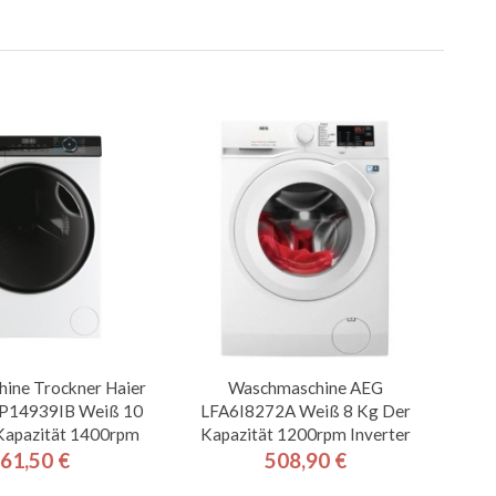
ine Trockner Haier
Waschmaschine AEG
14939IB Weiß 10
LFA6I8272A Weiß 8 Kg Der
 Kapazität 1400rpm
Kapazität 1200rpm Inverter
61,50 €
508,90 €
Preis
Preis