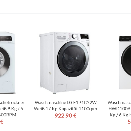
chetrockner
Waschmaschine LG F1P1CY2W
Waschmasch
iß 9 Kg / 5
Weiß 17 Kg Kapazität 1100rpm
HWD100BP
1400RPM
Kg / 6 Kg
922,90 €
Preis
 €
5
is