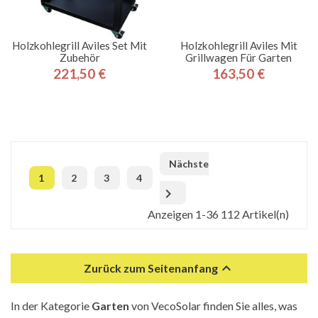
Holzkohlegrill Aviles Set Mit
Holzkohlegrill Aviles Mit
Zubehör
Grillwagen Für Garten
221,50 €
163,50 €
Preis
Preis
Nächste
1
2
3
4

Anzeigen 1-36 112 Artikel(n)

Zurück zum Seitenanfang
In der Kategorie
Garten
von VecoSolar finden Sie alles, was