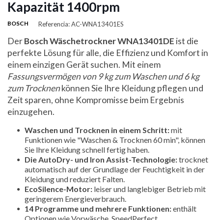
Kapazität 1400rpm
BOSCH
Referencia: AC-WNA13401ES
Der
Bosch Wäschetrockner WNA13401DE
ist die
perfekte Lösung für alle, die Effizienz und Komfort in
einem einzigen Gerät suchen. Mit einem
Fassungsvermögen von 9 kg zum Waschen und 6 kg
zum Trocknen
können Sie Ihre Kleidung pflegen und
Zeit sparen, ohne Kompromisse beim Ergebnis
einzugehen.
Waschen und Trocknen in einem Schritt:
mit
Funktionen wie "Waschen & Trocknen 60 min", können
Sie Ihre Kleidung schnell fertig haben.
Die AutoDry- und Iron Assist-Technologie:
trocknet
automatisch auf der Grundlage der Feuchtigkeit in der
Kleidung und reduziert Falten.
EcoSilence-Motor:
leiser und langlebiger Betrieb mit
geringerem Energieverbrauch.
14 Programme und mehrere Funktionen:
enthält
Optionen wie Vorwäsche, SpeedPerfect,