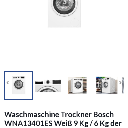




Waschmaschine Trockner Bosch
WNA13401ES Weiß 9 Kg / 6 Kg der