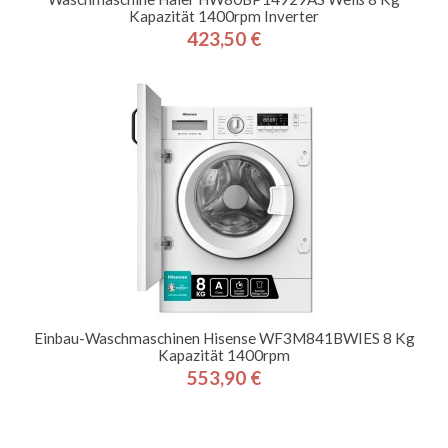
Kapazität 1400rpm Inverter
423,50 €
Preis
Einbau-Waschmaschinen Hisense WF3M841BWIES 8 Kg
Kapazität 1400rpm
553,90 €
Preis