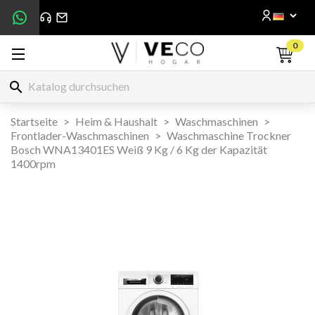
0
search
Startseite
Heim & Haushalt
Waschmaschinen
Frontlader-Waschmaschinen
Waschmaschine Trockner
Bosch WNA13401ES Weiß 9 Kg / 6 Kg der Kapazität
1400rpm