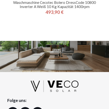
Waschmaschine Cecotec Bolero DressCode 10800
Inverter A Weiß 10 Kg Kapazität 1400rpm
493,90 €
Preis
Folge uns: