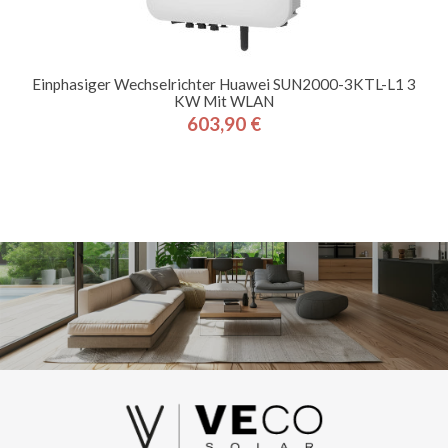
Einphasiger Wechselrichter Huawei SUN2000-3KTL-L1 3
KW Mit WLAN
603,90 €
Preis