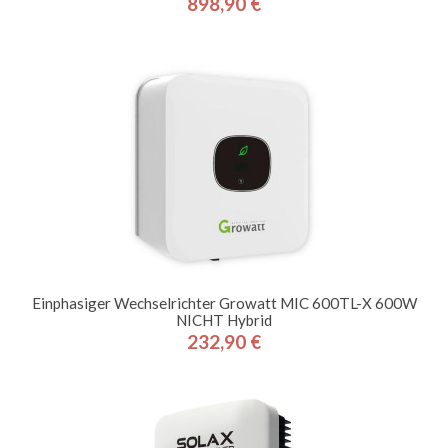
898,90 €
Preis
Einphasiger Wechselrichter Growatt MIC 600TL-X 600W
NICHT Hybrid
232,90 €
Preis