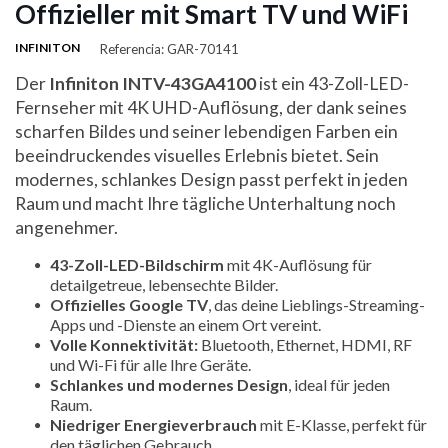
Offizieller mit Smart TV und WiFi
INFINITON
Referencia: GAR-70141
Der
Infiniton INTV-43GA4100
ist ein 43-Zoll-LED-
Fernseher mit 4K UHD-Auflösung, der dank seines
scharfen Bildes und seiner lebendigen Farben ein
beeindruckendes visuelles Erlebnis bietet. Sein
modernes, schlankes Design passt perfekt in jeden
Raum und macht Ihre tägliche Unterhaltung noch
angenehmer.
43-Zoll-LED-Bildschirm
mit 4K-Auflösung für
detailgetreue, lebensechte Bilder.
Offizielles Google TV
, das deine Lieblings-Streaming-
Apps und -Dienste an einem Ort vereint.
Volle Konnektivität:
Bluetooth, Ethernet, HDMI, RF
und Wi-Fi für alle Ihre Geräte.
Schlankes und modernes Design
, ideal für jeden
Raum.
Niedriger Energieverbrauch
mit E-Klasse, perfekt für
den täglichen Gebrauch.