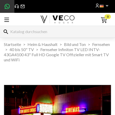
0
search
Startseite
Heim & Haushalt
Bild und Ton
Fernsehen
40 bis 50" TV
Fernseher Infiniton TV LED INTV-
43GA4100 43" Full HD Google TV Offizieller mit Smart TV
und WiFi