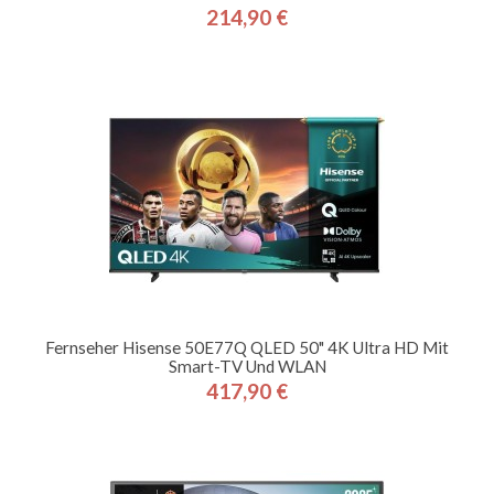
214,90 €
Preis
Fernseher Hisense 50E77Q QLED 50" 4K Ultra HD Mit
Smart-TV Und WLAN
417,90 €
Preis