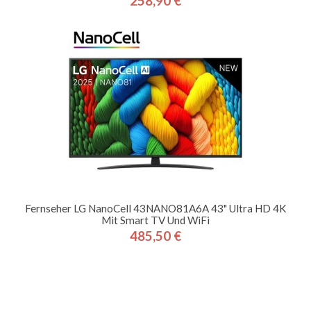
258,90 €
Preis
Fernseher LG NanoCell 43NANO81A6A 43" Ultra HD 4K
Mit Smart TV Und WiFi
485,50 €
Preis