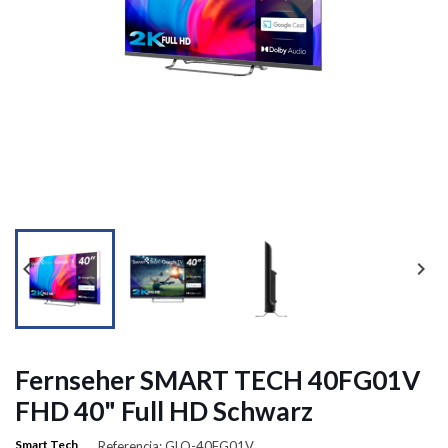




Fernseher SMART TECH 40FG01V
FHD 40" Full HD Schwarz
Smart Tech
Referencia: GLO-40FG01V