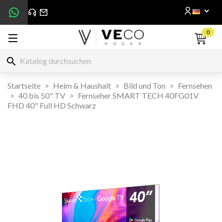
0
search
Startseite
Heim & Haushalt
Bild und Ton
Fernsehen
40 bis 50" TV
Fernseher SMART TECH 40FG01V
FHD 40" Full HD Schwarz