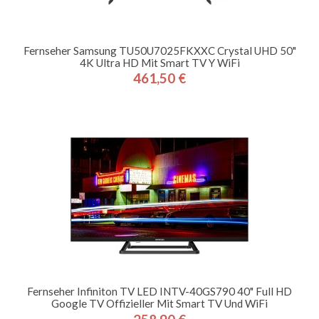
Fernseher Samsung TU50U7025FKXXC Crystal UHD 50"
4K Ultra HD Mit Smart TV Y WiFi
461,50 €
Preis
Fernseher Infiniton TV LED INTV-40GS790 40" Full HD
Google TV Offizieller Mit Smart TV Und WiFi