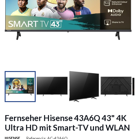




Fernseher Hisense 43A6Q 43" 4K
Ultra HD mit Smart-TV und WLAN
HISENSE
Referencia: AC-43A6Q