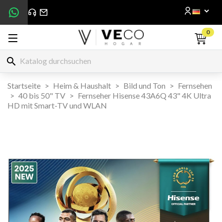
0
search
Startseite
Heim & Haushalt
Bild und Ton
Fernsehen
40 bis 50" TV
Fernseher Hisense 43A6Q 43" 4K Ultra
HD mit Smart-TV und WLAN