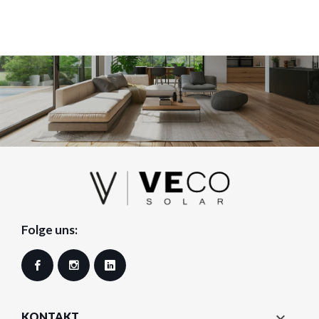
Folge uns:
Facebook
Instagram
LinkedIn

KONTAKT