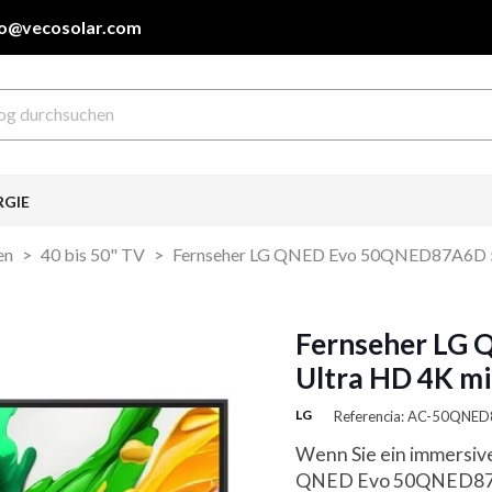
fo@vecosolar.com
RGIE
en
40 bis 50" TV
Fernseher LG QNED Evo 50QNED87A6D 50
Fernseher LG
Ultra HD 4K mi
LG
Referencia: AC-50QNE
Wenn Sie ein immersive
QNED Evo 50QNED87A6