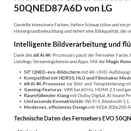
50QNED87A6D von LG
Genieße intensivere Farben, tiefere Schwarztöne und ein
Hintergrundbeleuchtung und liefert eine Bildqualität, die si
Intelligente Bildverarbeitung und
Dank des
α8 AI 4K
-Prozessors passt der Fernseher Farbe, 
Lieblings-Streamingdienste und Apps. Mit der
Magic Rem
50” QNED-evo-Bildschirm
mit 4K-UHD-Auflösung und
Kompatibel mit HDR10, HLG und Filmmaker Mod
α8 AI 4K-Prozessor
zur Bild- und Tonoptimierung mit 
Gaming-Features
: VRR bei 60 Hz, HDMI 2.1 und ger
Raumfüllender Klang
mit Dolby Digital, AI Sound Pr
Umfassende Konnektivität
: Wi-Fi 5, Bluetooth 5.1
Modernes, effizientes Design
mit VESA 200x200-Mo
Technische Daten des Fernsehers EVO 50