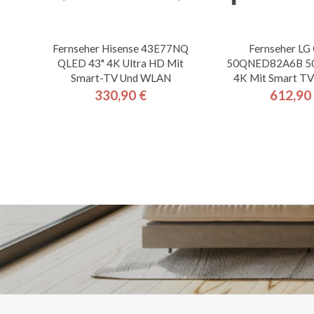
Fernseher Hisense 43E77NQ
Fernseher L
QLED 43" 4K Ultra HD Mit
50QNED82A6B 50"
Smart-TV Und WLAN
4K Mit Smart TV
330,90 €
612,90
Preis
Pre