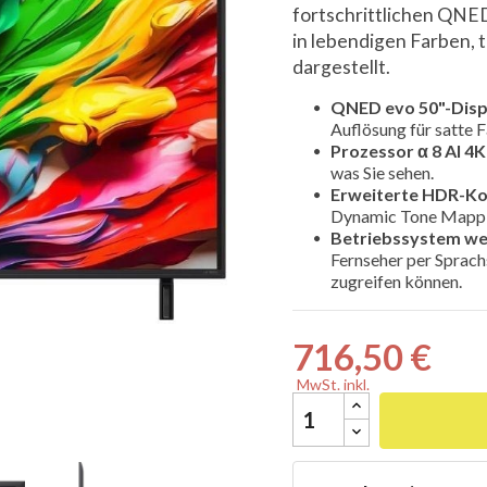
fortschrittlichen QNE
in lebendigen Farben, 
dargestellt.
QNED evo 50"-Disp

Auflösung für satte 
Prozessor α 8 AI 4K
was Sie sehen.
Erweiterte HDR-Ko
Dynamic Tone Mapping
Betriebssystem w
Fernseher per Sprach
zugreifen können.
716,50 €
MwSt. inkl.