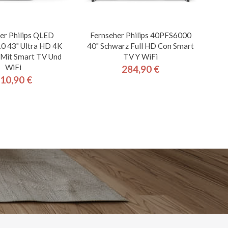
er Philips QLED
Fernseher Philips 40PFS6000
 43" Ultra HD 4K
40" Schwarz Full HD Con Smart
 Mit Smart TV Und
TV Y WiFi
WiFi
284,90 €
Preis
10,90 €
Preis