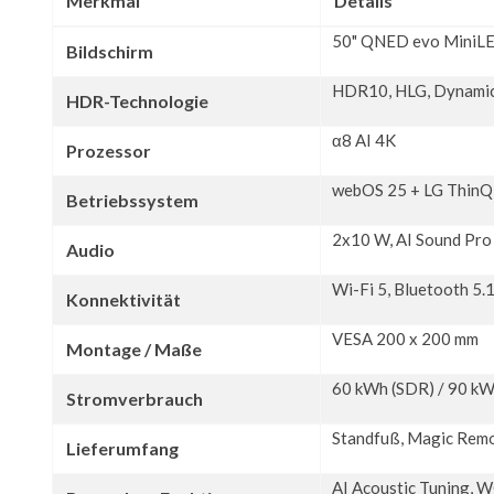
Merkmal
Details
50" QNED evo MiniL
Bildschirm
HDR10, HLG, Dynamic
HDR-Technologie
α8 AI 4K
Prozessor
webOS 25 + LG ThinQ
Betriebssystem
2x10 W, AI Sound Pro
Audio
Wi-Fi 5, Bluetooth 5.
Konnektivität
VESA 200 x 200 mm
Montage / Maße
60 kWh (SDR) / 90 k
Stromverbrauch
Standfuß, Magic Remo
Lieferumfang
AI Acoustic Tuning,