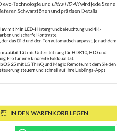
D evo-Technologie und
Ultra HD 4K
wird jede Szene
tieferen Schwarztönen und präzisen Details
lay
mit MiniLED-Hintergrundbeleuchtung und 4K-
Farben und scharfe Kontraste.
, der das Bild und den Ton automatisch anpasst, je nachdem,
mpatibilität
mit Unterstützung für HDR10, HLG und
 Pro für eine kinoreife Bildqualität.
ebOS 25
mit LG ThinQ und Magic Remote, mit dem Sie den
steuerung steuern und schnell auf Ihre Lieblings-Apps
IN DEN WARENKORB LEGEN