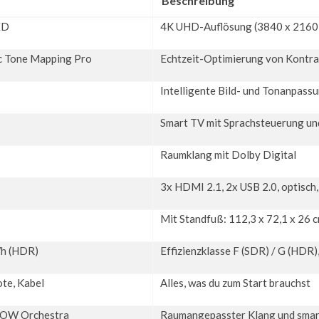
Beschreibung
ED
4K UHD-Auflösung (3840 x 2160)
 Tone Mapping Pro
Echtzeit-Optimierung von Kontra
Intelligente Bild- und Tonanpass
Smart TV mit Sprachsteuerung u
Raumklang mit Dolby Digital
1
3x HDMI 2.1, 2x USB 2.0, optisch
Mit Standfuß: 112,3 x 72,1 x 26 c
Wh (HDR)
Effizienzklasse F (SDR) / G (HDR)
te, Kabel
Alles, was du zum Start brauchst
 WOW Orchestra
Raumangepasster Klang und sma