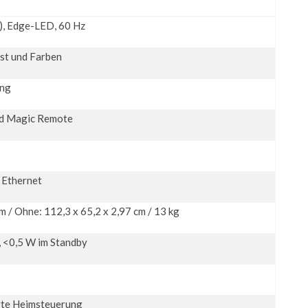
, Edge-LED, 60 Hz
st und Farben
ung
nd Magic Remote
, Ethernet
m / Ohne: 112,3 x 65,2 x 2,97 cm / 13 kg
, <0,5 W im Standby
rte Heimsteuerung