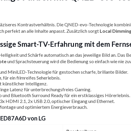
 präziseres Kontrastverhältnis. Die QNED-evo-Technologie kombi
ch perfekt an alle Inhalte anpasst. Zusätzlich sorgt
Local Dimmin
 flüssige Smart-TV-Erfahrung mit dem F
Helligkeit und Schärfe automatisch an das jeweilige Bild an. Das 
ote
und Sprachsteuerung wird die Bedienung so einfach wie nie zuv
 MiniLED-Technologie für gestochen scharfe, brillante Bilder.
e
, für ein filmreifes Seherlebnis.
künstlicher Intelligenz.
inge Latenz für unterbrechungsfreies Gaming.
o und Bluetooth Surround Ready für ein erstklassiges Hörerlebnis.
, 3x HDMI 2.1, 2x USB 2.0, optischer Eingang und Ethernet.
ntage und optimiertem Energieverbrauch.
QNED87A6D von LG