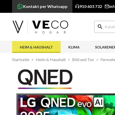
Kontakt per Whatsapp
910 603 732
in
search
HEIM & HAUSHALT
KLIMA
SOLARENE
Startseite
Heim & Haushalt
Bild und Ton
Fernseh