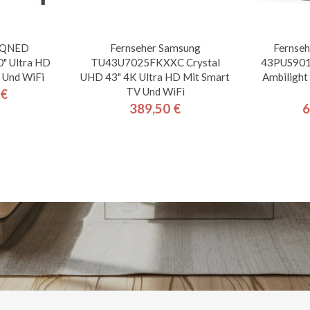
G QNED
Fernseher Samsung
Fernseh
 Ultra HD
TU43U7025FKXXC Crystal
43PUS9010
 Und WiFi
UHD 43" 4K Ultra HD Mit Smart
Ambilight
TV Und WiFi
 €
is
389,50 €
6
Preis