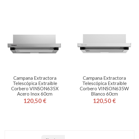
Campana Extractora
Campana Extractora
Telescópica Extraible
Telescópica Extraible
Corbero VINSON635X
Corbero VINSON635W
Acero Inox 60cm
Blanco 60cm
120,50 €
120,50 €
Precio
Precio