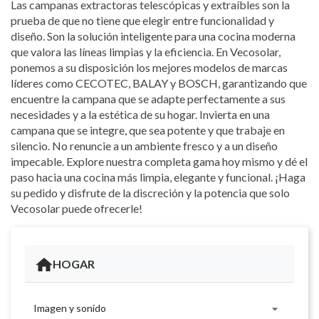
Las campanas extractoras telescópicas y extraíbles son la
prueba de que no tiene que elegir entre funcionalidad y
diseño. Son la solución inteligente para una cocina moderna
que valora las líneas limpias y la eficiencia. En Vecosolar,
ponemos a su disposición los mejores modelos de marcas
líderes como CECOTEC, BALAY y BOSCH, garantizando que
encuentre la campana que se adapte perfectamente a sus
necesidades y a la estética de su hogar. Invierta en una
campana que se integre, que sea potente y que trabaje en
silencio. No renuncie a un ambiente fresco y a un diseño
impecable. Explore nuestra completa gama hoy mismo y dé el
paso hacia una cocina más limpia, elegante y funcional. ¡Haga
su pedido y disfrute de la discreción y la potencia que solo
Vecosolar puede ofrecerle!
HOGAR

Imagen y sonido