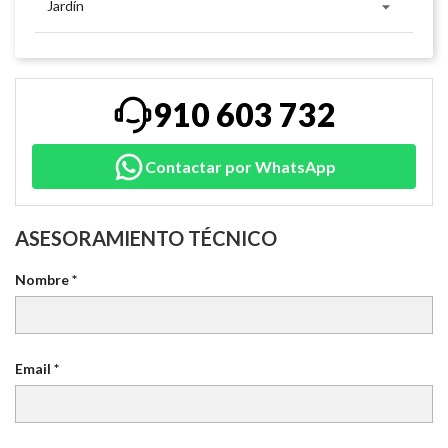

Jardín
910 603 732
Contactar por WhatsApp
ASESORAMIENTO TÉCNICO
Nombre *
Email *