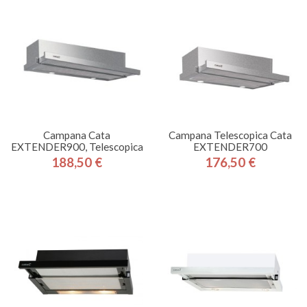
Campana Cata
Campana Telescopica Cata
EXTENDER900, Telescopica
EXTENDER700
188,50 €
176,50 €
Precio
Precio