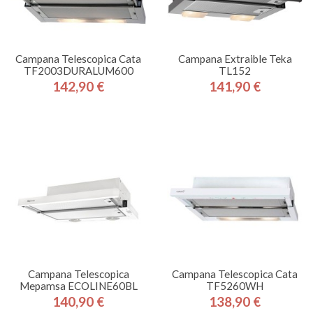
Campana Telescopica Cata
Campana Extraible Teka
TF2003DURALUM600
TL152
142,90 €
141,90 €
Precio
Precio
Campana Telescopica
Campana Telescopica Cata
Mepamsa ECOLINE60BL
TF5260WH
140,90 €
138,90 €
Precio
Precio