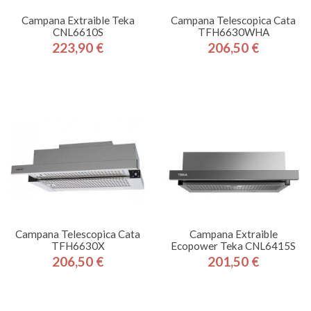
Campana Extraible Teka
Campana Telescopica Cata
CNL6610S
TFH6630WHA
223,90 €
206,50 €
Precio
Precio
Campana Telescopica Cata
Campana Extraible
TFH6630X
Ecopower Teka CNL6415S
206,50 €
201,50 €
Precio
Precio