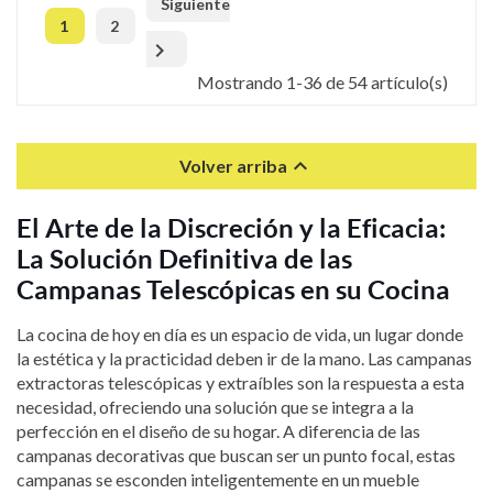
Siguiente
1
2

Mostrando 1-36 de 54 artículo(s)

Volver arriba
El Arte de la Discreción y la Eficacia:
La Solución Definitiva de las
Campanas Telescópicas en su Cocina
La cocina de hoy en día es un espacio de vida, un lugar donde
la estética y la practicidad deben ir de la mano. Las campanas
extractoras telescópicas y extraíbles son la respuesta a esta
necesidad, ofreciendo una solución que se integra a la
perfección en el diseño de su hogar. A diferencia de las
campanas decorativas que buscan ser un punto focal, estas
campanas se esconden inteligentemente en un mueble