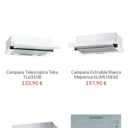
Campana Telescopica Teka
Campana Extraíble Blanca
TL6310B
Mepamsa SLIMLINE60
133,90 €
197,90 €
Precio
Precio