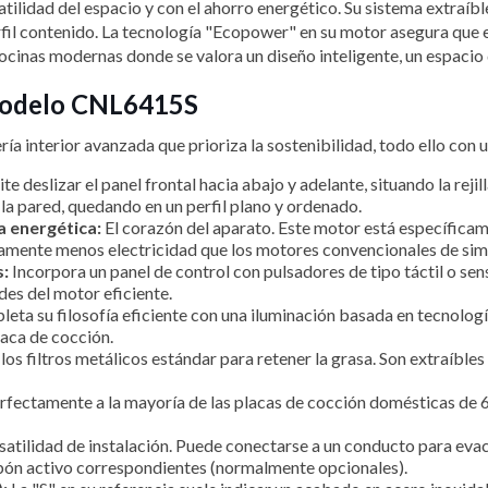
lidad del espacio y con el ahorro energético. Su sistema extraíble
rfil contenido. La tecnología "Ecopower" en su motor asegura que e
cocinas modernas donde se valora un diseño inteligente, un espacio 
 modelo CNL6415S
ía interior avanzada que prioriza la sostenibilidad, todo ello con u
e deslizar el panel frontal hacia abajo y adelante, situando la rej
 la pared, quedando en un perfil plano y ordenado.
a energética:
El corazón del aparato. Este motor está específica
vamente menos electricidad que los motores convencionales de simi
s:
Incorpora un panel de control con pulsadores de tipo táctil o sens
ades del motor eficiente.
eta su filosofía eficiente con una iluminación basada en tecnolog
laca de cocción.
los filtros metálicos estándar para retener la grasa. Son extraíbles 
rfectamente a la mayoría de las placas de cocción domésticas de 
atilidad de instalación. Puede conectarse a un conducto para evacu
carbón activo correspondientes (normalmente opcionales).