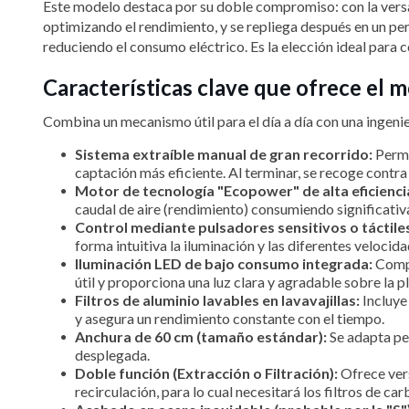
Este modelo destaca por su doble compromiso: con la versati
optimizando el rendimiento, y se repliega después en un pe
reduciendo el consumo eléctrico. Es la elección ideal para 
Características clave que ofrece el
Combina un mecanismo útil para el día a día con una ingenier
Sistema extraíble manual de gran recorrido:
Permit
captación más eficiente. Al terminar, se recoge contra
Motor de tecnología "Ecopower" de alta eficienci
caudal de aire (rendimiento) consumiendo significati
Control mediante pulsadores sensitivos o táctile
forma intuitiva la iluminación y las diferentes velocid
Iluminación LED de bajo consumo integrada:
Compl
útil y proporciona una luz clara y agradable sobre la p
Filtros de aluminio lavables en lavavajillas:
Incluye 
y asegura un rendimiento constante con el tiempo.
Anchura de 60 cm (tamaño estándar):
Se adapta pe
desplegada.
Doble función (Extracción o Filtración):
Ofrece vers
recirculación, para lo cual necesitará los filtros de 