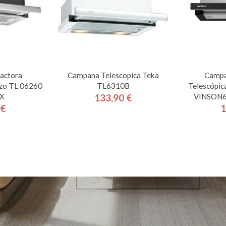
actora
Campana Telescopica Teka
Campa
ozo TL 06260
TL6310B
Telescópic
OX
VINSON6
133,90 €
Precio
 €
1
cio