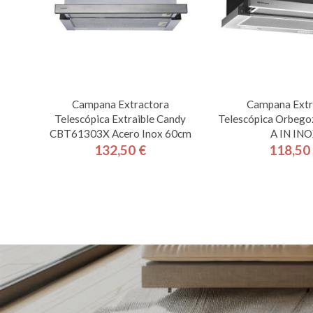
Campana Extractora
Campana Extr
Telescópica Extraible Candy
Telescópica Orbeg
CBT61303X Acero Inox 60cm
A IN IN
132,50 €
118,50
Precio
Pre