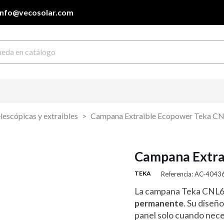
info@vecosolar.com
escópicas y extraibles
Campana Extraible Ecopower Teka C
Campana Extra
TEKA
Referencia: AC-404
La campana Teka CNL6
permanente
. Su diseñ
panel solo cuando neces