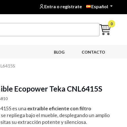
Entra o regístrate
Español

0
BLOG
CONTACTO
NL6415S
ible Ecopower Teka CNL6415S
36810
415S es una
extraíble eficiente con filtro
o se repliega bajo el mueble, desplegando un amplio
itas su extracción potente y silenciosa.