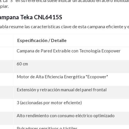
:
La "S" en su referencia suele indicar un acabado en acero inoxidab
piar.
a Campana Teka CNL6415S
abla resume las características clave de esta campana eficiente y e
Especificación / Detalle
Campana de Pared Extraíble con Tecnología Ecopower
60 cm
Motor de Alta Eficiencia Energética "Ecopower"
Extensión y retracción manual del panel frontal
3 (accionadas por motor eficiente)
Alto rendimiento con consumo eléctrico optimizado
Pulsadores sensitivos o táctiles