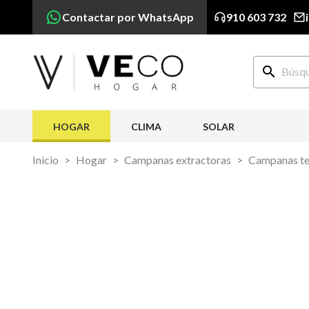
Contactar por WhatsApp
910 603 732
search
HOGAR
CLIMA
SOLAR
Inicio
Hogar
Campanas extractoras
Campanas tel