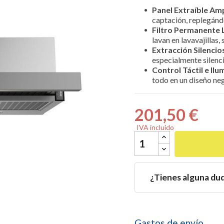
Panel Extraíble Am
captación, replegándo
Filtro Permanente 
lavan en lavavajillas,
Extracción Silencio

especialmente silenc
Control Táctil e Il
todo en un diseño ne
201,50 €
IVA incluido
¿Tienes alguna du
Gastos de envío