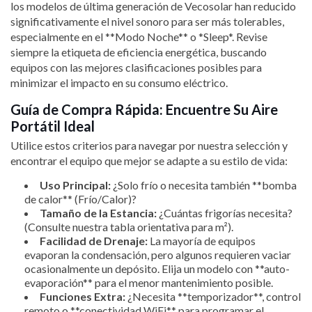
los modelos de última generación de Vecosolar han reducido
significativamente el nivel sonoro para ser más tolerables,
especialmente en el **Modo Noche** o *Sleep*. Revise
siempre la etiqueta de eficiencia energética, buscando
equipos con las mejores clasificaciones posibles para
minimizar el impacto en su consumo eléctrico.
Guía de Compra Rápida: Encuentre Su Aire
Portátil Ideal
Utilice estos criterios para navegar por nuestra selección y
encontrar el equipo que mejor se adapte a su estilo de vida:
Uso Principal:
¿Solo frío o necesita también **bomba
de calor** (Frío/Calor)?
Tamaño de la Estancia:
¿Cuántas frigorías necesita?
(Consulte nuestra tabla orientativa para m²).
Facilidad de Drenaje:
La mayoría de equipos
evaporan la condensación, pero algunos requieren vaciar
ocasionalmente un depósito. Elija un modelo con **auto-
evaporación** para el menor mantenimiento posible.
Funciones Extra:
¿Necesita **temporizador**, control
remoto o **conectividad WiFi** para programar el