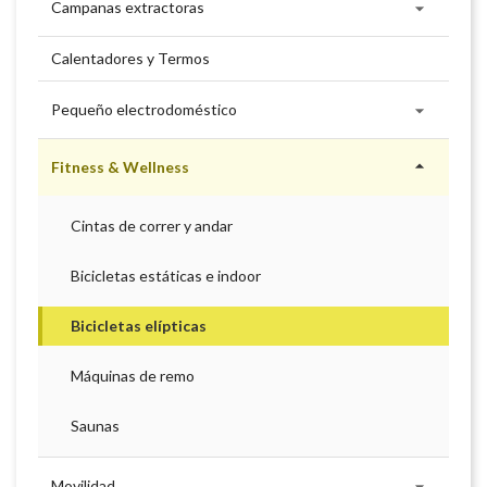

Campanas extractoras
Calentadores y Termos

Pequeño electrodoméstico

Fitness & Wellness
Cintas de correr y andar
Bicicletas estáticas e indoor
Bicicletas elípticas
Máquinas de remo
Saunas

Movilidad