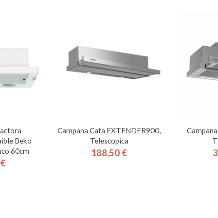
actora
Campana Cata EXTENDER900,
Campana 
aible Beko
Telescopica
T
co 60cm
188,50 €
3
Precio
 €
cio