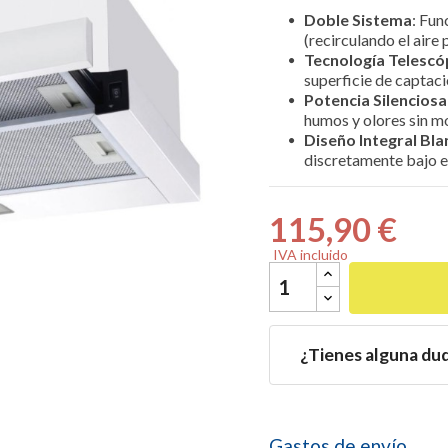
Doble Sistema
: Fun
(recirculando el aire 
Tecnología Telescó
superficie de captaci
Potencia Silenciosa

humos y olores sin mo
Diseño Integral Bl
discretamente bajo e
115,90 €
IVA incluido
¿Tienes alguna du
Gastos de envío