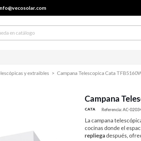
info@vecosolar.com
escópicas y extraibles
Campana Telescopica Cata TFB516
Campana Tele
CATA
Referencia: AC-020
La campana telescópic
cocinas donde el espaci
repliega
después, ofrec