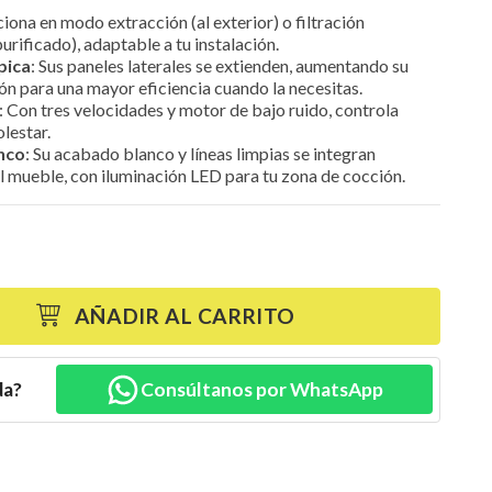
ciona en modo extracción (al exterior) o filtración
purificado), adaptable a tu instalación.
pica
: Sus paneles laterales se extienden, aumentando su
ón para una mayor eficiencia cuando la necesitas.
: Con tres velocidades y motor de bajo ruido, controla
lestar.
anco
: Su acabado blanco y líneas limpias se integran
l mueble, con iluminación LED para tu zona de cocción.
AÑADIR AL CARRITO
da?
Consúltanos por WhatsApp