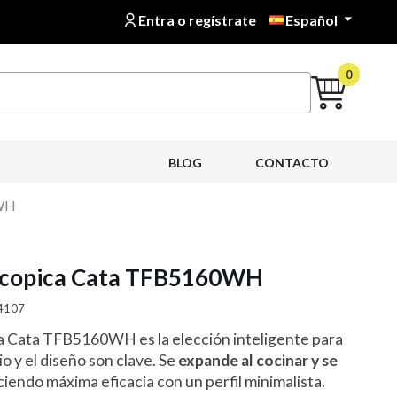
Entra o regístrate
Español

0
BLOG
CONTACTO
0WH
scopica Cata TFB5160WH
34107
a Cata TFB5160WH es la elección inteligente para
o y el diseño son clave. Se
expande al cocinar y se
iendo máxima eficacia con un perfil minimalista.