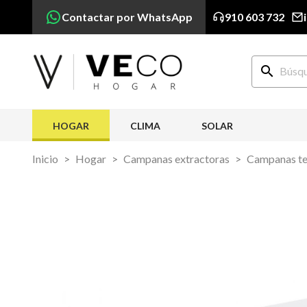
Contactar por WhatsApp
910 603 732
search
HOGAR
CLIMA
SOLAR
Inicio
Hogar
Campanas extractoras
Campanas tel