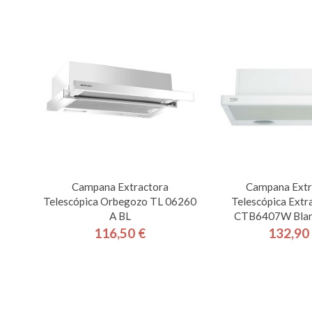
Campana Extractora
Campana Extr
Telescópica Orbegozo TL 06260
Telescópica Extr
A BL
CTB6407W Blan
116,50 €
132,90
Precio
Pre