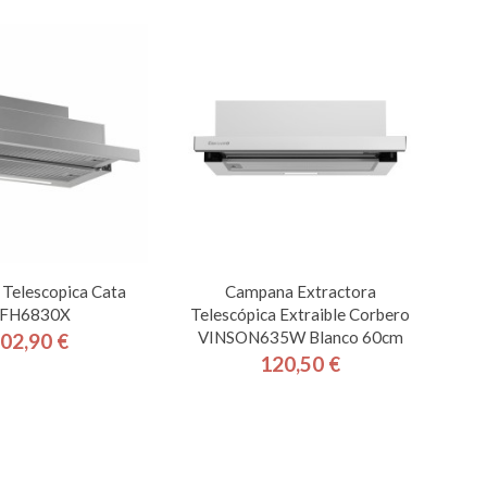
Telescopica Cata
Campana Extractora
FH6830X
Telescópica Extraible Corbero
VINSON635W Blanco 60cm
02,90 €
Precio
120,50 €
Precio