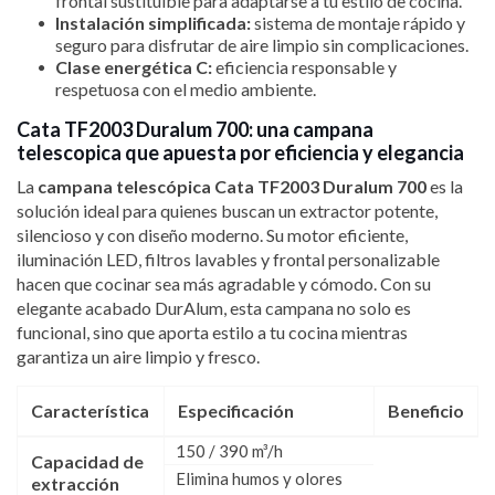
frontal sustituible para adaptarse a tu estilo de cocina.
Instalación simplificada:
sistema de montaje rápido y
seguro para disfrutar de aire limpio sin complicaciones.
Clase energética C:
eficiencia responsable y
respetuosa con el medio ambiente.
Cata TF2003 Duralum 700: una campana
telescopica que apuesta por eficiencia y elegancia
La
campana telescópica Cata TF2003 Duralum 700
es la
solución ideal para quienes buscan un extractor potente,
silencioso y con diseño moderno. Su motor eficiente,
iluminación LED, filtros lavables y frontal personalizable
hacen que cocinar sea más agradable y cómodo. Con su
elegante acabado DurAlum, esta campana no solo es
funcional, sino que aporta estilo a tu cocina mientras
garantiza un aire limpio y fresco.
Característica
Especificación
Beneficio
150 / 390 m³/h
Capacidad de
Elimina humos y olores
extracción