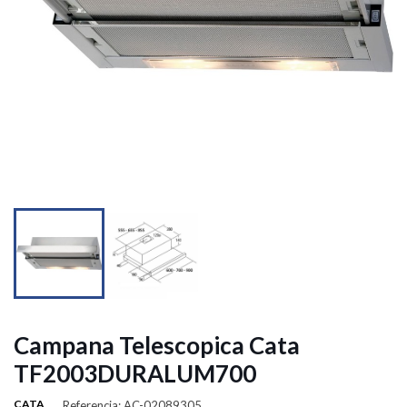


Campana Telescopica Cata
TF2003DURALUM700
CATA
Referencia: AC-02089305