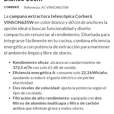
CORBERÓ
Referencia: AC-VINSON635W
La
campana extractora telescópica Corberó
VINSON635W
en
color blanco y 60 cm de ancho
es la
opción ideal si buscas funcionalidad y diseño
compacto sin renunciar al rendimiento. Diseñada para
integrarse fácilmente en tu cocina, combina eficiencia
energética con potencia de extracción para mantener
el ambiente limpio y libre de olores.
Rendimiento eficaz
: alcanza un caudal máximo de
372,5 m³/h
con solo 65 dB de sonido.
Eficiencia energética A
: consume solo
22,3 kWh/año
,
ayudando a reducir el gasto eléctrico sin perder
efectividad.
Dos niveles de velocidad
: ajusta la potencia según el
tipo de cocinado.
Filtración de alto rendimiento
: equipada con
dos
filtros de aluminio multicapa
y
filtro de carbón
activo
que eliminan grasa y malos olores.