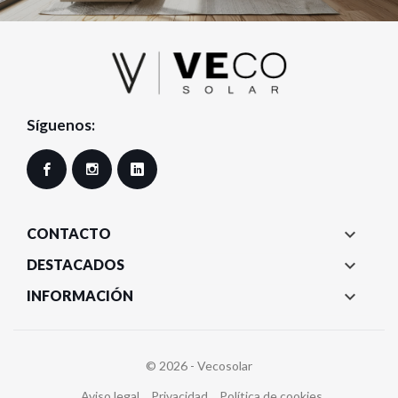
Síguenos:
Facebook
Instagram
LinkedIn

CONTACTO

DESTACADOS

INFORMACIÓN
© 2026 - Vecosolar
Aviso legal
Privacidad
Política de cookies