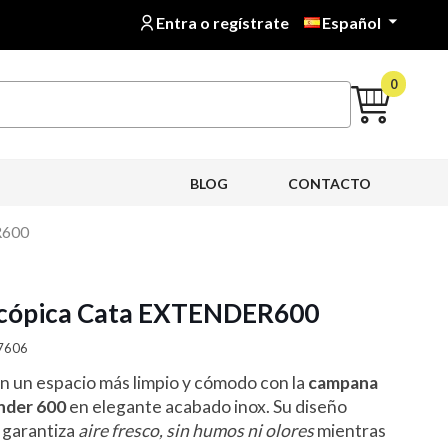
Entra o regístrate
Español

0
BLOG
CONTACTO
R600
scópica Cata EXTENDER600
17606
n un espacio más limpio y cómodo con la
campana
nder 600
en elegante acabado inox. Su diseño
e garantiza
aire fresco, sin humos ni olores
mientras