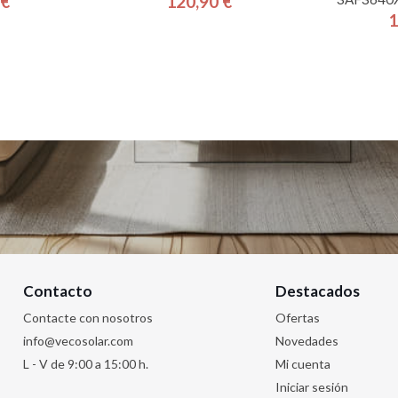
 €
120,90 €
cio
Precio
1
Contacto
Destacados
Contacte con nosotros
Ofertas
info@vecosolar.com
Novedades
L - V de 9:00 a 15:00 h.
Mi cuenta
Iniciar sesión