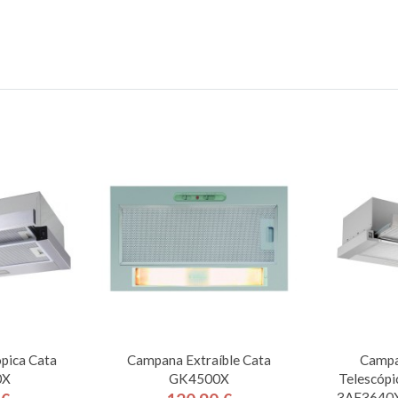
pica Cata
Campana Extraíble Cata
Campa
0X
GK4500X
Telescópi
3AF3640X