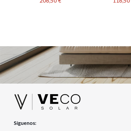
206,50 €
116,50
Precio
Pre
Síguenos: