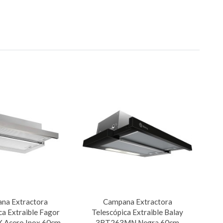
na Extractora
Campana Extractora
ca Extraible Fagor
Telescópica Extraible Balay
 Acero Inox 60cm
3BT263MN Negra 60cm