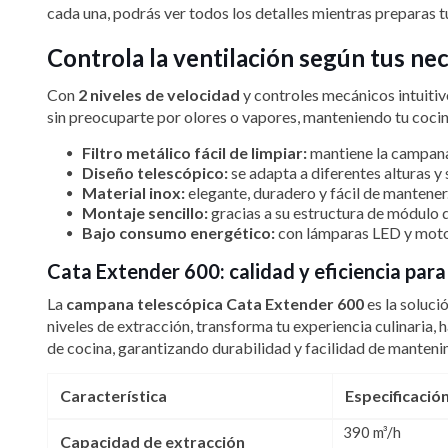
cada una, podrás ver todos los detalles mientras preparas t
Controla la ventilación según tus ne
Con
2 niveles de velocidad
y controles mecánicos intuitivo
sin preocuparte por olores o vapores, manteniendo tu cocin
Filtro metálico fácil de limpiar:
mantiene la campana 
Diseño telescópico:
se adapta a diferentes alturas y
Material inox:
elegante, duradero y fácil de mantener
Montaje sencillo:
gracias a su estructura de módulo 
Bajo consumo energético:
con lámparas LED y motor 
Cata Extender 600: calidad y eficiencia para
La
campana telescópica Cata Extender 600
es la soluci
niveles de extracción, transforma tu experiencia culinaria
de cocina, garantizando durabilidad y facilidad de mantenim
Característica
Especificació
390 m³/h
Capacidad de extracción