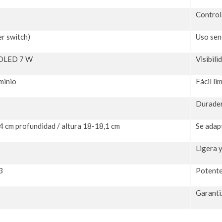
Controla
r switch)
Uso senc
COLED 7 W
Visibili
minio
Fácil li
Durader
4 cm profundidad / altura 18-18,1 cm
Se adap
Ligera y
3
Potente
Garanti