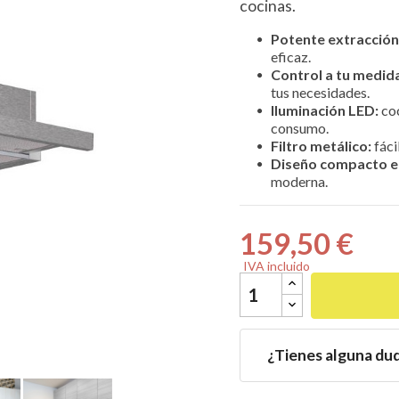
cocinas.
Potente extracción
eficaz.
Control a tu medid
tus necesidades.

Iluminación LED:
coc
consumo.
Filtro metálico:
fáci
Diseño compacto e 
moderna.
159,50 €
IVA incluido
¿Tienes alguna du