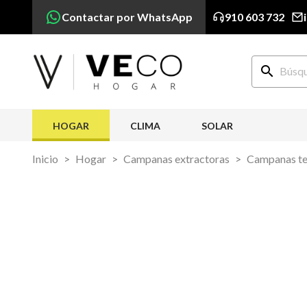
Contactar por WhatsApp
910 603 732
search
HOGAR
CLIMA
SOLAR
Inicio
Hogar
Campanas extractoras
Campanas tel