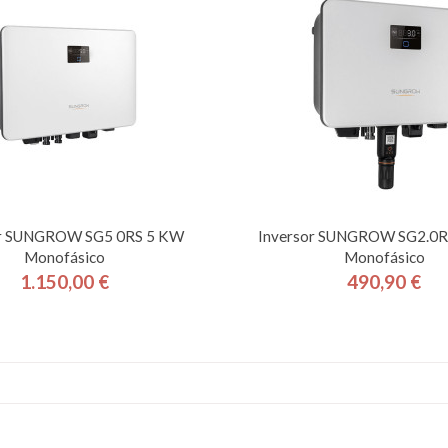
or SUNGROW SG5 0RS 5 KW
Inversor SUNGROW SG2.0R
Monofásico
Monofásico
1.150,00 €
490,90 €
Precio
Precio