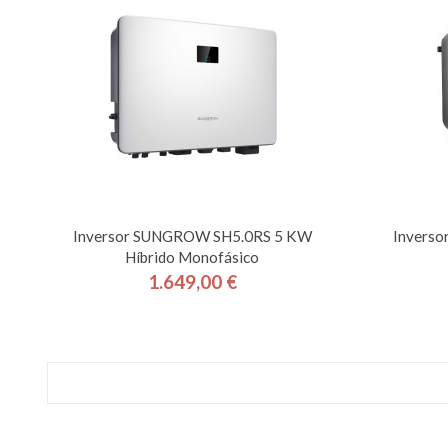
Inversor SUNGROW SH5.0RS 5 KW
Invers
Híbrido Monofásico
1.649,00 €
Precio