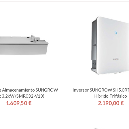
De Almacenamiento SUNGROW
Inversor SUNGROW SH5.0R
 3.2kW (SMR032-V13)
Híbrido Trifásico
1.609,50 €
2.190,00 €
Precio
Precio