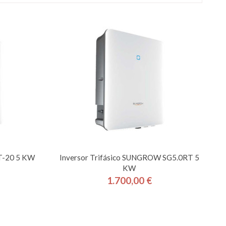
T-20 5 KW
Inversor Trifásico SUNGROW SG5.0RT 5
KW
1.700,00 €
Precio