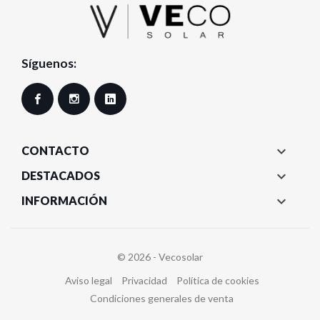
Síguenos:
Facebook
Instagram
LinkedIn

CONTACTO

DESTACADOS

INFORMACIÓN
© 2026 - Vecosolar
Aviso legal
Privacidad
Política de cookies
Condiciones generales de venta