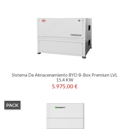
Sistema De Almacenamiento BYD B-Box Premium LVL
15.4 KW
5.975,00 €
Precio
PACK