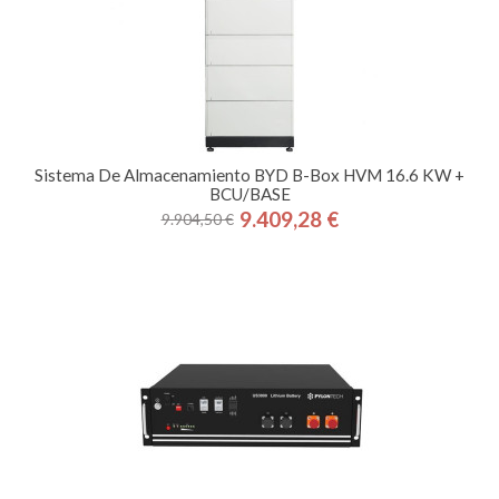
Sistema De Almacenamiento BYD B-Box HVM 16.6 KW +
BCU/BASE
9.409,28 €
9.904,50 €
Precio
Precio
base