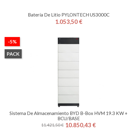
Batería De Litio PYLONTECH US3000C
1.053,50 €
Precio
-5%
PACK
Sistema De Almacenamiento BYD B-Box HVM 19.3 KW +
BCU/BASE
10.850,43 €
11.421,50 €
Precio
Precio
base