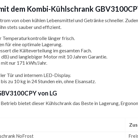
g mit dem Kombi-Kühlschrank GBV3100CP
rom von oben kühlen Lebensmittel und Getränke schneller. Zude
hn stets sauber und effizient.
r Temperaturkontrolle länger frisch.
 für eine optimale Lagerung.
essert die Kälteverteilung im gesamten Fach.
(35 dB) und langlebiger Motor mit 10 Jahren Garantie.
 mit nur 171 kWh/Jahr.
ibler Tür und internem LED-Display.
t bis zu 10 kg in 24 Stunden ein, ohne Eisansatz.
 GBV3100CPY von LG
trieb bietet dieser Kühlschrank das Beste in Lagerung, Ergonomie 
Zus
schrank NoFrost
Frei