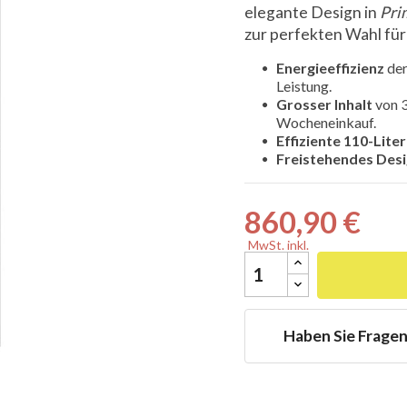
elegante Design in
Pri
zur perfekten Wahl für
Energieeffizienz
der
Leistung.
Grosser Inhalt
von 3

Wocheneinkauf.
Effiziente 110-Lite
Freistehendes Des
860,90 €
MwSt. inkl.
Haben Sie Frage