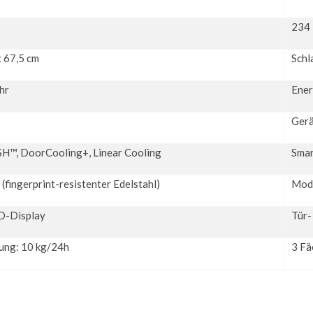
234 
x 67,5 cm
Schl
hr
Ener
Gerä
H™, DoorCooling+, Linear Cooling
Smar
 (fingerprint-resistenter Edelstahl)
Mode
D-Display
Tür-
tung: 10 kg/24h
3 Fä