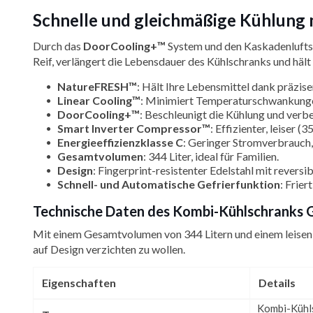
Schnelle und gleichmäßige Kühlun
Durch das
DoorCooling+™
System und den Kaskadenluftst
Reif, verlängert die Lebensdauer des Kühlschranks und hält i
NatureFRESH™
: Hält Ihre Lebensmittel dank präzise
Linear Cooling™
: Minimiert Temperaturschwankungen
DoorCooling+™
: Beschleunigt die Kühlung und verb
Smart Inverter Compressor™
: Effizienter, leiser 
Energieeffizienzklasse C
: Geringer Stromverbrauch,
Gesamtvolumen
: 344 Liter, ideal für Familien.
Design
: Fingerprint-resistenter Edelstahl mit revers
Schnell- und Automatische Gefrierfunktion
: Frier
Technische Daten des Kombi-Kühlschranks
Mit einem Gesamtvolumen von 344 Litern und einem leisen Be
auf Design verzichten zu wollen.
Eigenschaften
Details
Kombi-Kühl