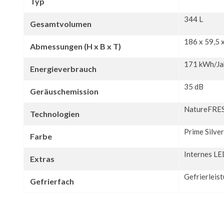
Typ
344 L
Gesamtvolumen
186 x 59,5 
Abmessungen (H x B x T)
171 kWh/Ja
Energieverbrauch
35 dB
Geräuschemission
NatureFRES
Technologien
Prime Silver
Farbe
Internes LE
Extras
Gefrierleis
Gefrierfach