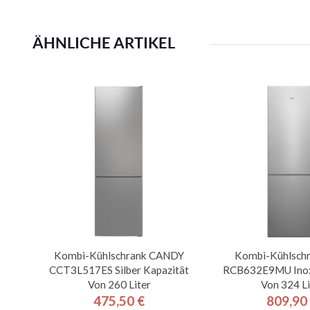
ÄHNLICHE ARTIKEL
Kombi-Kühlschrank CANDY
Kombi-Kühlsch
CCT3L517ES Silber Kapazität
RCB632E9MU Inox
Von 260 Liter
Von 324 Li
475,50 €
809,90
Preis
Pre