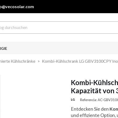
fo@vecosolar.com
RGIE
ierte Kühlschränke
Kombi-Kühlschrank LG GBV3100CPY Inox 
Kombi-Kühlsc
Kapazität von 
LG
Referencia: AC-GBV31
Entdecken Sie den
Kom
und effiziente Option, 