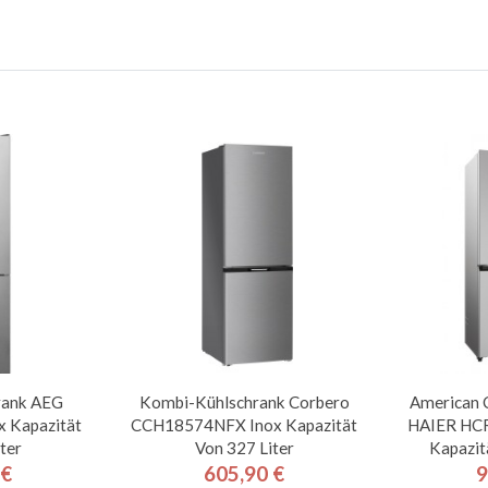
rank AEG
Kombi-Kühlschrank Corbero
American 
 Kapazität
CCH18574NFX Inox Kapazität
HAIER HC
ter
Von 327 Liter
Kapazit
 €
605,90 €
9
is
Preis