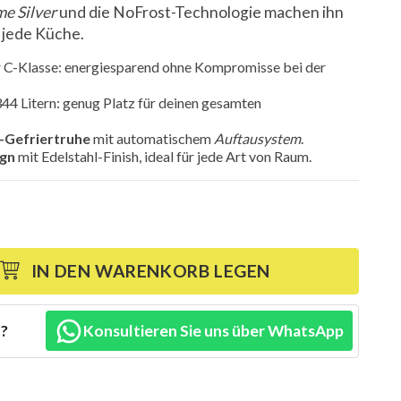
me Silver
und die NoFrost-Technologie machen ihn
 jede Küche.
 C-Klasse: energiesparend ohne Kompromisse bei der
44 Litern: genug Platz für deinen gesamten
r-Gefriertruhe
mit automatischem
Auftausystem
.
ign
mit Edelstahl-Finish, ideal für jede Art von Raum.
IN DEN WARENKORB LEGEN
n?
Konsultieren Sie uns über WhatsApp