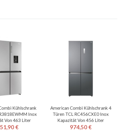
Combi Kühlschrank
American Combi Kühlschrank 4
R3818EWMM Inox
Türen TCL RC456CXE0 Inox
ät Von 463 Liter
Kapazität Von 456 Liter
51,90 €
974,50 €
Preis
Preis