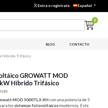
Entra o regístrate
Español

0
BLOG
CONTACTO
Híbrido Trifásico
ovoltáico GROWATT MOD
kW Híbrido Trifásico
05180
 Growatt MOD 5000TL3-XH
con una potencia de 5
para los
sistemas fotovoltaicos
modernos. Este