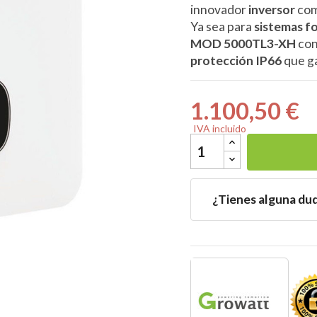
innovador
inversor
comb
Ya sea para
sistemas f
MOD 5000TL3-XH
con
protección IP66
que ga

1.100,50 €
IVA incluido
¿Tienes alguna du