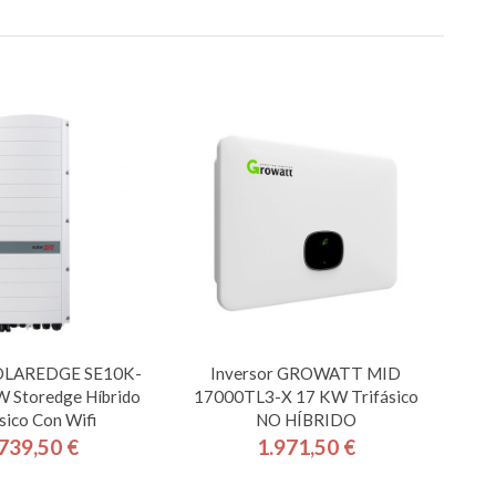
SOLAREDGE SE10K-
Inversor GROWATT MID
 Storedge Híbrido
17000TL3-X 17 KW Trifásico
sico Con Wifi
NO HÍBRIDO
739,50 €
1.971,50 €
Precio
Precio