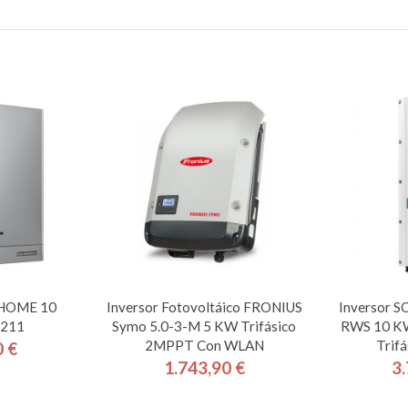
S HOME 10
Inversor Fotovoltáico FRONIUS
Inversor 
211
Symo 5.0-3-M 5 KW Trifásico
RWS 10 KW
2MPPT Con WLAN
Trifá
0 €
cio
1.743,90 €
3.
Precio