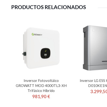
PRODUCTOS RELACIONADOS
Inversor Fotovoltáico
Inversor LG ES
GROWATT MOD 4000TL3-XH
D010KE1N
Trifásico Híbrido
3.299,5
Pre
981,90 €
Precio