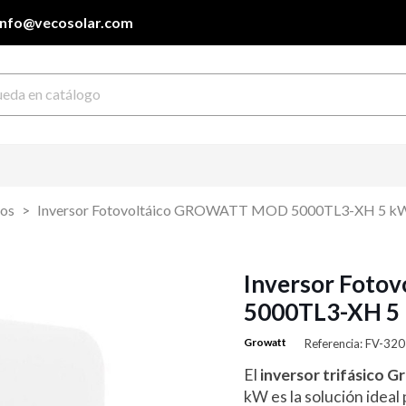
info@vecosolar.com
cos
Inversor Fotovoltáico GROWATT MOD 5000TL3-XH 5 kW 
Inversor Fot
5000TL3-XH 5 
Growatt
Referencia: FV-32
El
inversor trifásico
kW es la solución ideal 