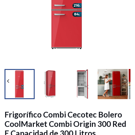




Frigorífico Combi Cecotec Bolero
CoolMarket Combi Origin 300 Red
E Capacidad de 300 Litros