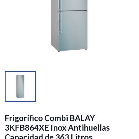


Frigorífico Combi BALAY
3KFB864XE Inox Antihuellas
Capacidad de 363 Litros