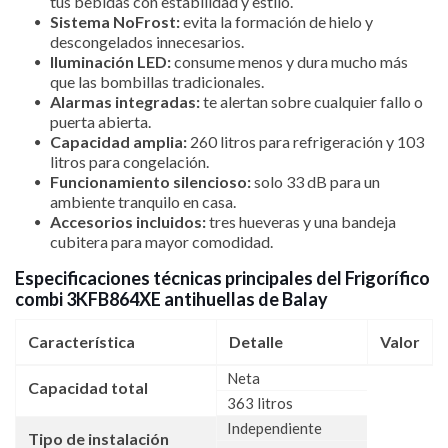
tus bebidas con estabilidad y estilo.
Sistema NoFrost:
evita la formación de hielo y
descongelados innecesarios.
Iluminación LED:
consume menos y dura mucho más
que las bombillas tradicionales.
Alarmas integradas:
te alertan sobre cualquier fallo o
puerta abierta.
Capacidad amplia:
260 litros para refrigeración y 103
litros para congelación.
Funcionamiento silencioso:
solo 33 dB para un
ambiente tranquilo en casa.
Accesorios incluidos:
tres hueveras y una bandeja
cubitera para mayor comodidad.
Especificaciones técnicas principales del Frigorífico
combi 3KFB864XE antihuellas de Balay
Característica
Detalle
Valor
Neta
Capacidad total
363 litros
Independiente
Tipo de instalación