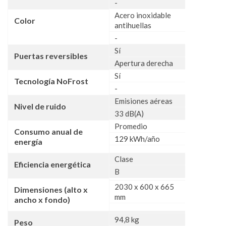
-
Acero inoxidable
Color
antihuellas
-
Sí
Puertas reversibles
Apertura derecha
Sí
Tecnología NoFrost
-
Emisiones aéreas
Nivel de ruido
33 dB(A)
Promedio
Consumo anual de
129 kWh/año
energía
Clase
Eficiencia energética
B
2030 x 600 x 665
Dimensiones (alto x
mm
ancho x fondo)
94,8 kg
Peso