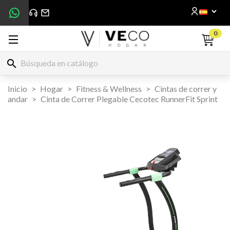
0
search
Inicio
Hogar
Fitness & Wellness
Cintas de correr y
andar
Cinta de Correr Plegable Cecotec RunnerFit Sprint

