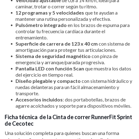
Velocidad ajustable
de 0,8 a 14 km/h, ideal para
caminar, trotar o correr según tu ritmo.
12 programas y 5 velocidades
que te ayudan a
mantener una rutina personalizada y efectiva.
Pulsómetro integrado
en los brazos de espuma para
controlar tu frecuencia cardíaca durante el
entrenamiento.
Superficie de carrera de 123 x 40 cm
con sistema de
amortiguación para proteger tus articulaciones.
Sistema de seguridad magnético
con pinza de
emergencia y arranque/parada progresiva.
Pantalla LED con función Scan
que muestra los datos
del ejercicio en tiempo real.
Diseño plegable y compacto
con sistema hidráulico y
ruedas delanteras para un fácil almacenamiento y
transporte.
Accesorios incluidos
: dos portabotellas, brazos de
agarre acolchados y soporte para dispositivos móviles.
Ficha técnica de la Cinta de correr RunnerFit Sprint
de Cecotec
Una solución completa para quienes buscan una forma