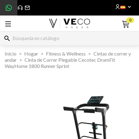
0
search
Inicio
Hogar
Fitness & Wellness
Cintas de correr y
andar
Cinta de Correr Plegable Cecotec DrumFit
WayHome 1800 Runner Sprint