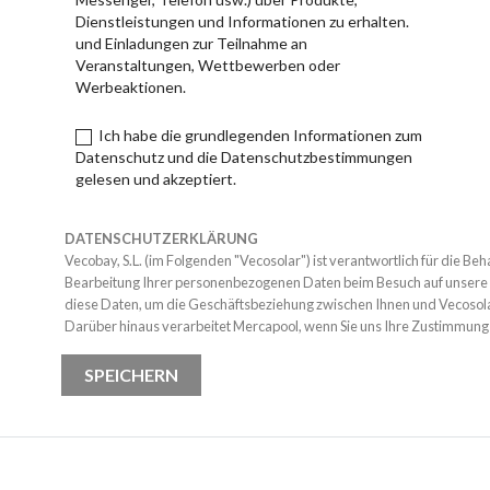
Dienstleistungen und Informationen zu erhalten.
und Einladungen zur Teilnahme an
Veranstaltungen, Wettbewerben oder
Werbeaktionen.
Ich habe die grundlegenden Informationen zum
Datenschutz und die Datenschutzbestimmungen
gelesen und akzeptiert.
DATENSCHUTZERKLÄRUNG
Vecobay, S.L. (im Folgenden "Vecosolar") ist verantwortlich für die B
Bearbeitung Ihrer personenbezogenen Daten beim Besuch auf unsere 
diese Daten, um die Geschäftsbeziehung zwischen Ihnen und Vecosola
Darüber hinaus verarbeitet Mercapool, wenn Sie uns Ihre Zustimmung 
Daten wie Produktinformationen, Einkäufe, Reparaturen usw., die Sie i
Formular und/oder auf andere Weise zur Verfügung gestellt haben, u
SPEICHERN
personalisierte Mitteilungen unserer Produkte auf dem o.a. Wege zu s
Recht, eine Einwilligung zur Verarbeitung personenbezogener Daten je
widerrufen. Senden Sie dazu eine E-Mail an
info@vecosolar.com
.
Sie können Ihre Datenschutzrechte ausüben, indem Sie eine E-Mail an
schicken oder sich schriftlich an Vecosolar wenden und dabei den Bet