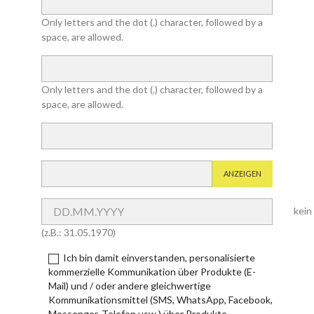
Only letters and the dot (.) character, followed by a
space, are allowed.
Only letters and the dot (.) character, followed by a
space, are allowed.
ANZEIGEN
kein
(z.B.: 31.05.1970)
Ich bin damit einverstanden, personalisierte
kommerzielle Kommunikation über Produkte (E-
Mail) und / oder andere gleichwertige
Kommunikationsmittel (SMS, WhatsApp, Facebook,
Messenger, Telefon usw.) über Produkte,