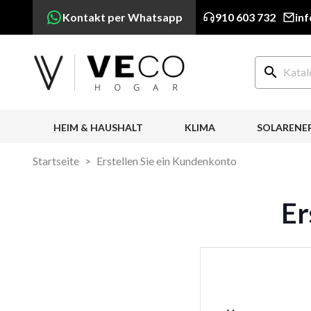
Kontakt per Whatsapp
910 603 732
in
search
HEIM & HAUSHALT
KLIMA
SOLARENE
Startseite
Erstellen Sie ein Kundenkonto
Er