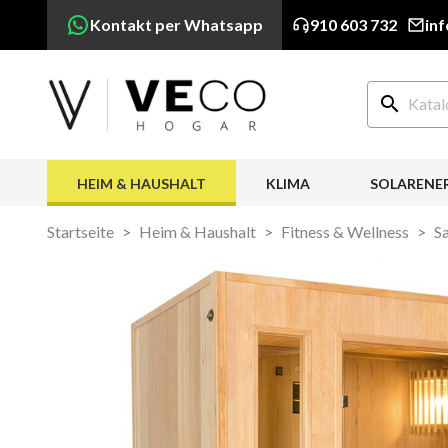
Kontakt per Whatsapp
910 603 732
in
search
HEIM & HAUSHALT
KLIMA
SOLARENE
Startseite
Heim & Haushalt
Fitness & Wellness
S