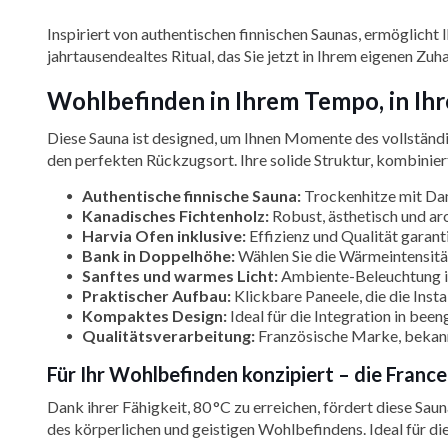
Inspiriert von authentischen finnischen Saunas, ermöglich
jahrtausendealtes Ritual, das Sie jetzt in Ihrem eigenen Zu
Wohlbefinden in Ihrem Tempo, in Ih
Diese Sauna ist designed, um Ihnen Momente des vollständige
den perfekten Rückzugsort. Ihre solide Struktur, kombinie
Authentische finnische Sauna:
Trockenhitze mit Dam
Kanadisches Fichtenholz:
Robust, ästhetisch und ar
Harvia Ofen inklusive:
Effizienz und Qualität garant
Bank in Doppelhöhe:
Wählen Sie die Wärmeintensität
Sanftes und warmes Licht:
Ambiente-Beleuchtung im
Praktischer Aufbau:
Klickbare Paneele, die die Inst
Kompaktes Design:
Ideal für die Integration in bee
Qualitätsverarbeitung:
Französische Marke, bekannt
Für Ihr Wohlbefinden konzipiert – die Franc
Dank ihrer Fähigkeit, 80 °C zu erreichen, fördert diese Sa
des körperlichen und geistigen Wohlbefindens. Ideal für d