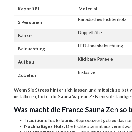
Kapazität
Material
Kanadisches Fichtenholz
3 Personen
Doppelhöhe
Bänke
LED-Innenbeleuchtung
Beleuchtung
Klickbare Paneele
Aufbau
Inklusive
Zubehör
Wenn Sie Stress hinter sich lassen und mit sich selbst
installieren, bietet die
Sauna Vapeur ZEN
ein vollständige
Was macht die France Sauna Zen so 
Traditionelles Erlebnis:
Reproduziert getreu das nor
Nachhaltiges Holz:
Die Fichte stammt aus verantwor
Vollständiges Zubehör:
Alles Nötige, um sie vom er