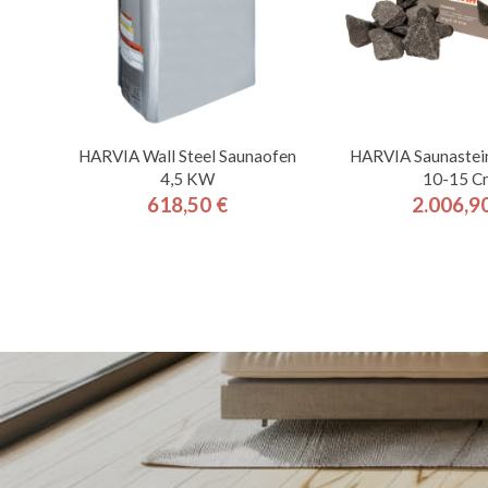
HARVIA Wall Steel Saunaofen
HARVIA Saunastei
4,5 KW
10-15 C
618,50 €
2.006,9
Preis
Pre