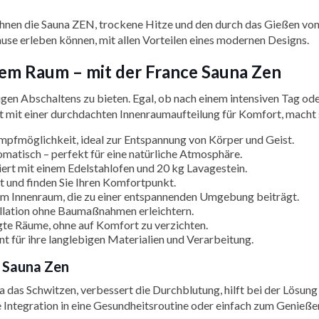
t Ihnen die Sauna ZEN, trockene Hitze und den durch das Gießen vo
hause erleben können, mit allen Vorteilen eines modernen Designs.
rem Raum – mit der France Sauna Zen
n Abschaltens zu bieten. Egal, ob nach einem intensiven Tag oder a
rt mit einer durchdachten Innenraumaufteilung für Komfort, macht 
pfmöglichkeit, ideal zur Entspannung von Körper und Geist.
omatisch – perfekt für eine natürliche Atmosphäre.
iert mit einem Edelstahlofen und 20 kg Lavagestein.
 und finden Sie Ihren Komfortpunkt.
 Innenraum, die zu einer entspannenden Umgebung beiträgt.
allation ohne Baumaßnahmen erleichtern.
ngte Räume, ohne auf Komfort zu verzichten.
 für ihre langlebigen Materialien und Verarbeitung.
e Sauna Zen
una das Schwitzen, verbessert die Durchblutung, hilft bei der Lös
ie Integration in eine Gesundheitsroutine oder einfach zum Genieß