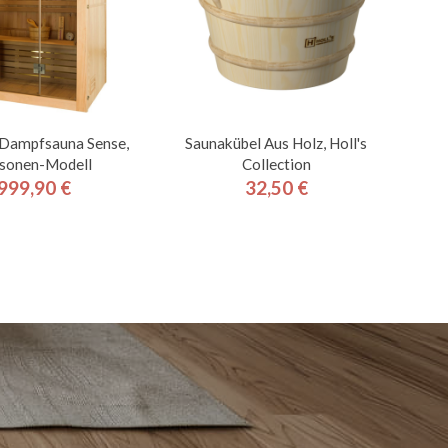
 Dampfsauna Sense,
Saunakübel Aus Holz, Holl's
sonen-Modell
Collection
999,90 €
32,50 €
Preis
Preis