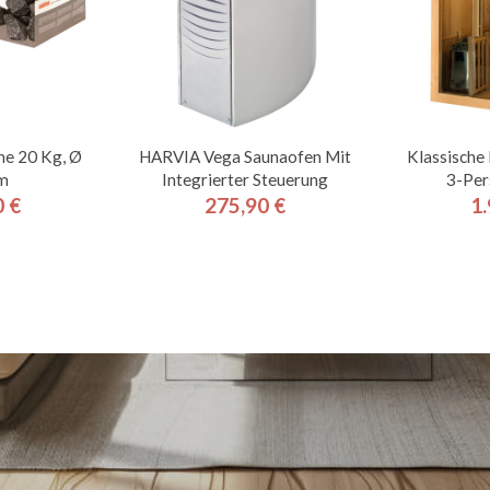
ne 20 Kg, Ø
HARVIA Vega Saunaofen Mit
Klassische
m
Integrierter Steuerung
3-Per
0 €
275,90 €
1.
is
Preis