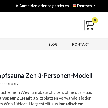
Anmelden oder registrieren
Deutsch

0
BLOG
KONTAKT
mpfsauna Zen 3-Personen-Modell
a: 000OT0012
 nach einem Weg, um abzuschalten, ohne das Haus
 Vapeur ZEN mit 3 Sitzplätzen
verwandelt jeden
es Wohlfühlort. Hergestellt aus
kanadischem