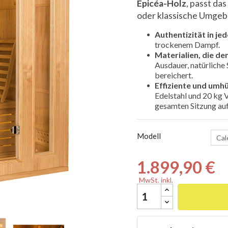
Épicéa-Holz
, passt da
oder klassische Umge
Authentizität in jed
trockenem Dampf.
Materialien, die d

Ausdauer, natürliche 
bereichert.
Effiziente und umh
Edelstahl und 20 kg 
gesamten Sitzung auf
Modell
1.899,90 €
MwSt. inkl.