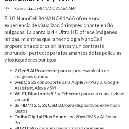
LG
Referencia: DE-86NANO81A6A.AEU
El LG NanoCell 86NANO81A6A ofrece una
experiencia de visualización impresionante en 86
pulgadas. La pantalla 4K Ultra HD ofrece imágenes
nítidas, mientras que la tecnología NanoCell
proporciona colores brillantes y un contraste
profundo - perfecto para los amantes de las películas
y los jugadores por igual.
7 Gen8 AI Processor
para un procesamiento de
imágenes óptimo
webOS 25
con soporte para Apple AirPlay 2, Google
Assistant, Alexa y Siri
Wi-Fi, Bluetooth 5.1 y Ethernet
para una conectividad
versátil
3x HDMI 2.1, 2x USB 2.0
para dispositivos externos y
juegos
Dolby Digital Plus Sound
con 20W RMS y AI Sound
Pro
HDR10 Pro
para una mejor calidad de imagen