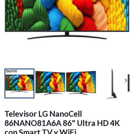




Televisor LG NanoCell
86NANO81A6A 86" Ultra HD 4K
con Smart TV y WiFi