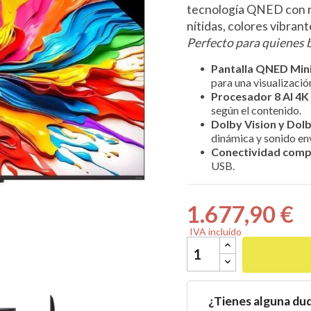
tecnología QNED con r
nítidas, colores vibran
Perfecto para quienes 
Pantalla QNED Min

para una visualizació
Procesador 8 AI 4K
según el contenido.
Dolby Vision y Dol
dinámica y sonido en
Conectividad comp
USB.
1.677,90 €
IVA incluido
¿Tienes alguna du