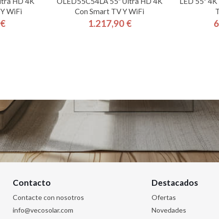
ltra HD 4K
OLED55C54LA 55" Ultra HD 4K
LED 55" 4K
 Y WiFi
Con Smart TV Y WiFi
T
 €
1.217,90 €
6
cio
Precio
Contacto
Destacados
Contacte con nosotros
Ofertas
info@vecosolar.com
Novedades