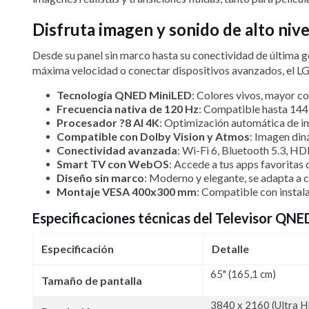
Disfruta imagen y sonido de alto ni
Desde su panel sin marco hasta su conectividad de última ge
máxima velocidad o conectar dispositivos avanzados, el
Tecnología QNED MiniLED
: Colores vivos, mayor c
Frecuencia nativa de 120 Hz
: Compatible hasta 144
Procesador ?8 AI 4K
: Optimización automática de im
Compatible con Dolby Vision y Atmos
: Imagen din
Conectividad avanzada
: Wi-Fi 6, Bluetooth 5.3, HD
Smart TV con WebOS
: Accede a tus apps favoritas 
Diseño sin marco
: Moderno y elegante, se adapta a c
Montaje VESA 400x300 mm
: Compatible con instal
Especificaciones técnicas del Televisor 
Especificación
Detalle
65" (165,1 cm)
Tamaño de pantalla
3840 x 2160 (Ultra 