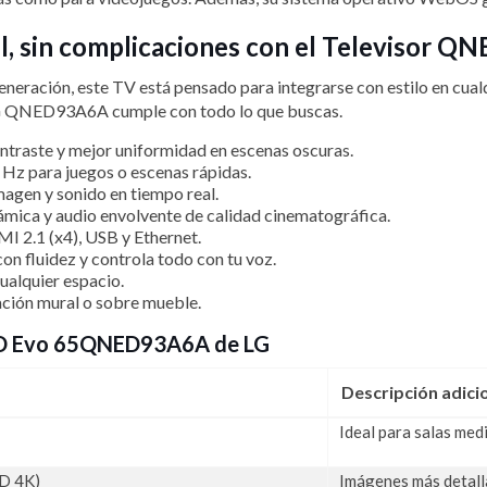
vel, sin complicaciones con el Televiso
neración, este TV está pensado para integrarse con estilo en cualq
 LG QNED93A6A cumple con todo lo que buscas.
ontraste y mejor uniformidad en escenas oscuras.
 Hz para juegos o escenas rápidas.
agen y sonido en tiempo real.
ámica y audio envolvente de calidad cinematográfica.
MI 2.1 (x4), USB y Ethernet.
con fluidez y controla todo con tu voz.
ualquier espacio.
ación mural o sobre mueble.
QNED Evo 65QNED93A6A de LG
Descripción adici
Ideal para salas med
HD 4K)
Imágenes más detalla