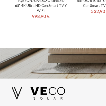
TQ65QN70FAUXXC MiniLED
55PUS7810 55" U
65" 4K Ultra HD Con Smart TV Y
Con Smart TV
WiFi
532,90
Pre
998,90 €
Precio