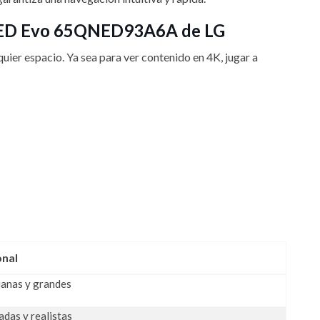
r QNED Evo 65QNED93A6A de LG
uier espacio. Ya sea para ver contenido en 4K, jugar a
onal
ianas y grandes
das y realistas