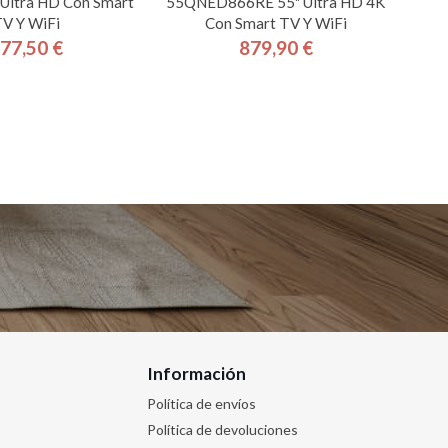
 Ultra HD Con Smart
55QNED866RE 55" Ultra HD 4K
V Y WiFi
Con Smart TV Y WiFi
77,50 €
879,90 €
Precio
Precio
Información
Política de envíos
Política de devoluciones