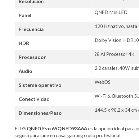
Resolución
QNED MiniLED
Panel
120 Hz nativo, hasta
Frecuencia
Dolby Vision, HDR10
HDR
?8 AI Processor 4K
Procesador
2.2 canales, 40W, s
Audio
WebOS
Sistema operativo
Wi-Fi 6, Bluetooth 5
Conectividad
144,5 x 90,2 x 34 cm 
Dimensiones/Peso
El
LG QNED Evo 65QNED93A6A
es la opción ideal para 
segura para cine en casa, gaming o uso profesional.