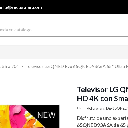
info@vecosolar.com
 55 a 70"
Televisor LG QNED Evo 65QNED93A6A 65" Ultra H
Televisor LG 
HD 4K con Sma
LG
Referencia: DE-65QNE
Disfruta de una experie
65QNED93A6A de 65 