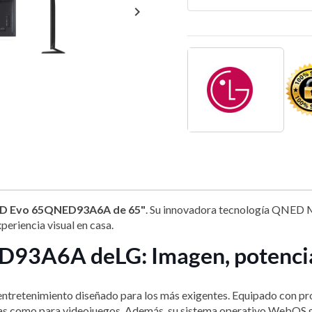

D Evo 65QNED93A6A de 65"
. Su innovadora tecnología QNED 
eriencia visual en casa.
93A6A de LG: Imagen, potencia
 entretenimiento diseñado para los más exigentes. Equipado con 
culas como para videojuegos. Además, su sistema operativo WebOS g