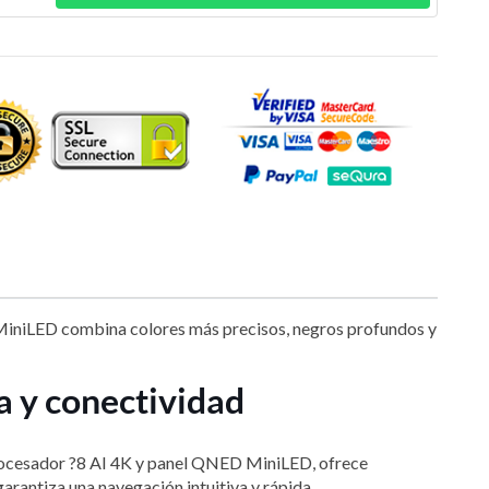
MiniLED combina colores más precisos, negros profundos y
 y conectividad
procesador ?8 AI 4K y panel QNED MiniLED, ofrece
arantiza una navegación intuitiva y rápida.