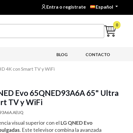
Entra o regístrate
Español

0
BLOG
CONTACTO
D 4K con Smart TV y WiFi
QNED Evo 65QNED93A6A 65" Ultra
rt TV y WiFi
D93A6A.AEUQ
ncia visual superior con el
LG QNED Evo
pulgadas
. Este televisor combina la avanzada