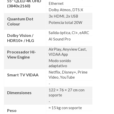
55" QLED 4K UHD
Ethernet
(3840x2160)
Dolby Atmos, DTS:X
3x HDMI, 2x USB
Quantum Dot
Potencia total 20W
Colour
Salida óptica, CI+, eARC
Dolby Vision /
AI Sound Pro
HDR10+ / HLG
AirPlay, Anyview Cast,
Procesador Hi-
VIDAA App
View Engine
Modo sonido
adaptativo
Netflix, Disney+, Prime
Smart TV VIDAA
Video, YouTube
-
122 × 76 × 27 cm con
Dimensiones
soporte
-
≈ 15 kg con soporte
Peso