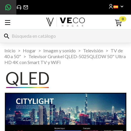
0
search
Inicio
Hogar
Imagen y sonido
Televisión
TV de
40 a 50"
Televisor Grunkel QLED-5025QLEDW 50" Ultra
HD 4K con Smart TV y WiFi