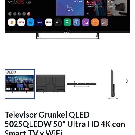




Televisor Grunkel QLED-
5025QLEDW 50" Ultra HD 4K con
Smart TV y WiFi