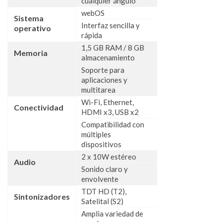
cualquier ángulo
webOS
Sistema
Interfaz sencilla y
operativo
rápida
1,5 GB RAM / 8 GB
Memoria
almacenamiento
Soporte para
aplicaciones y
multitarea
Wi-Fi, Ethernet,
Conectividad
HDMI x3, USB x2
Compatibilidad con
múltiples
dispositivos
2 x 10W estéreo
Audio
Sonido claro y
envolvente
TDT HD (T2),
Sintonizadores
Satelital (S2)
Amplia variedad de