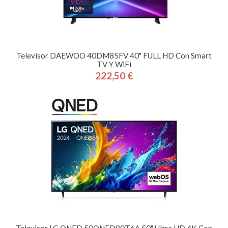
Televisor DAEWOO 40DM85FV 40" FULL HD Con Smart
TV Y WiFi
222,50 €
Precio
Televisor LG QNED 50QNED80T6A 50" Ultra HD 4K Con