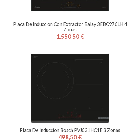
Placa De Induccion Con Extractor Balay 3EBC976LH 4
Zonas
1.550,50 €
Precio
Placa De Induccion Bosch PVJ631HC1E 3 Zonas
498,50 €
Precio