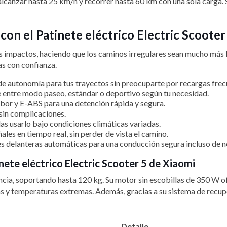
alcanzar hasta 25 km/h y recorrer hasta 60 km con una sola carga. 
con el Patinete eléctrico Electric Scooter
 impactos, haciendo que los caminos irregulares sean mucho más 
as con confianza.
e autonomía para tus trayectos sin preocuparte por recargas frec
entre modo paseo, estándar o deportivo según tu necesidad.
or y E-ABS para una detención rápida y segura.
sin complicaciones.
as usarlo bajo condiciones climáticas variadas.
ales en tiempo real, sin perder de vista el camino.
es delanteras automáticas para una conducción segura incluso de n
inete eléctrico Electric Scooter 5 de Xiaomi
ncia, soportando hasta 120 kg. Su motor sin escobillas de 350 W o
s y temperaturas extremas. Además, gracias a su sistema de recupe
Detalle