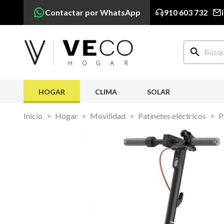
Contactar por WhatsApp
910 603 732
search
HOGAR
CLIMA
SOLAR
Inicio
Hogar
Movilidad
Patinetes eléctricos
P