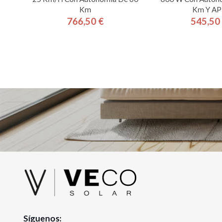
Km
Km Y AP
766,50 €
545,50
Precio
Pre
Síguenos: