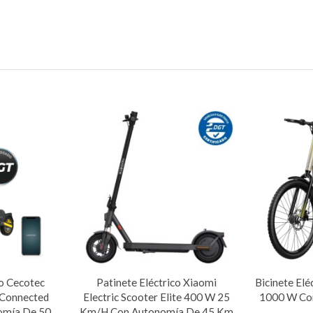
co Cecotec
Patinete Eléctrico Xiaomi
Bicinete Elé
Connected
Electric Scooter Elite 400 W 25
1000 W Co
omía De 50
Km/h Con Autonomía De 45 Km