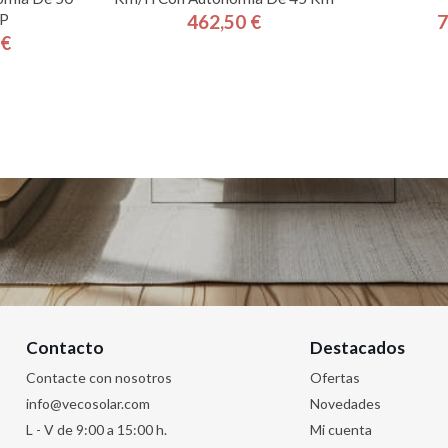
P
462,50 €
7
Precio
 €
cio
Contacto
Destacados
Contacte con nosotros
Ofertas
info@vecosolar.com
Novedades
L - V de 9:00 a 15:00 h.
Mi cuenta