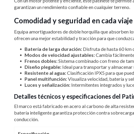
Con un motor potente y eficiente, este patinete te permite 
garantizan un rendimiento confiable en cualquier terreno.
Comodidad y seguridad en cada viaje 
Equipa amortiguadores de doble horquilla que absorben los
ofrecen una mejor estabilidad y tracción para que conduzc
Batería de larga duración:
Disfruta de hasta 60 km d
Modos de velocidad ajustables:
Cambia fácilmente 
Frenos dobles:
Sistema combinado con freno de tamb
Diseño plegable:
Ideal para transportar y almacenar 
Resistente al agua:
Clasificación IPX5 para que pued
Panel multifunción:
Visualiza velocidad, batería y señ
Luces y señalización:
Intermitentes integrados y luc
Detalles técnicos y especificaciones del Pat
El marco está fabricado en acero al carbono de alta resiste
batería inteligente garantiza protección contra sobrecarga
conducción.
Especificación