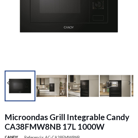




Microondas Grill Integrable Candy
CA38FMW8NB 17L 1000W
CANDY
Referencia: AC-CA38FMW8NB