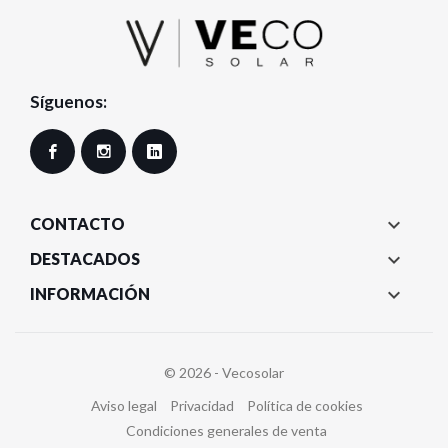
Síguenos:
Facebook
Instagram
LinkedIn

CONTACTO

DESTACADOS

INFORMACIÓN
© 2026 - Vecosolar
Aviso legal
Privacidad
Política de cookies
Condiciones generales de venta