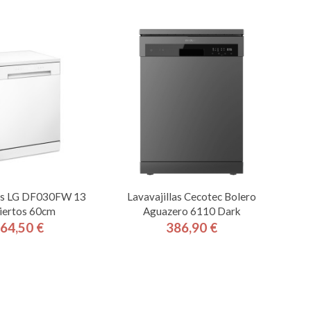
las LG DF030FW 13
Lavavajillas Cecotec Bolero
iertos 60cm
Aguazero 6110 Dark
64,50 €
386,90 €
Precio
Precio