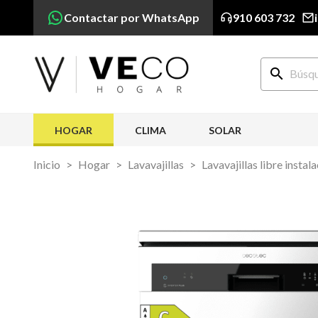
Contactar por WhatsApp
910 603 732
search
HOGAR
CLIMA
SOLAR
Inicio
Hogar
Lavavajillas
Lavavajillas libre instal