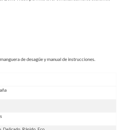
ye manguera de desagüe y manual de instrucciones.
paña
as
, Delicado, Rápido, Eco