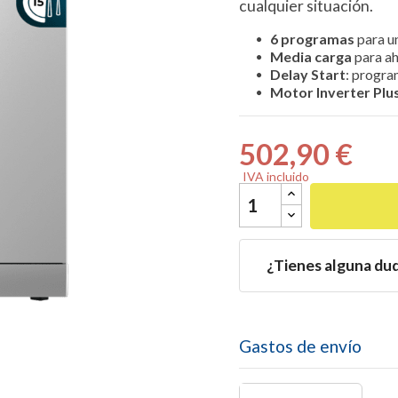
cualquier situación.
6 programas
para un
Media carga
para aho
Delay Start
: program
Motor Inverter Plu

502,90 €
IVA incluido
¿Tienes alguna du
Gastos de envío