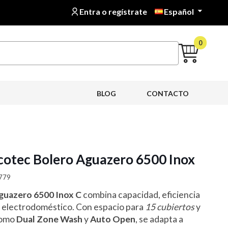
Entra o regístrate
Español

0
BLOG
CONTACTO
ecotec Bolero Aguazero 6500 Inox
2779
Aguazero 6500 Inox C
combina capacidad, eficiencia
o electrodoméstico. Con espacio para
15 cubiertos
y
como
Dual Zone Wash
y
Auto Open
, se adapta a