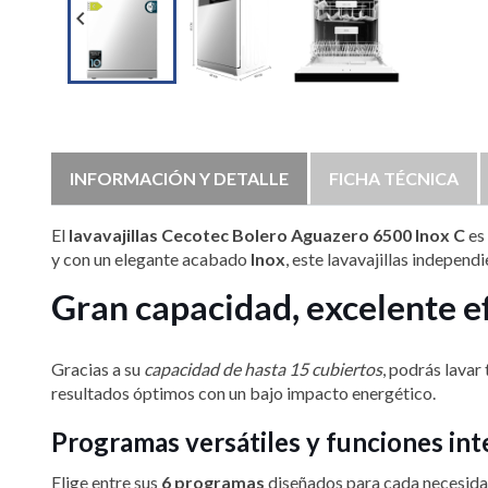

INFORMACIÓN Y DETALLE
FICHA TÉCNICA
El
lavavajillas Cecotec Bolero Aguazero 6500 Inox C
es 
y con un elegante acabado
Inox
, este lavavajillas indepe
Gran capacidad, excelente e
Gracias a su
capacidad de hasta 15 cubiertos
, podrás lavar
resultados óptimos con un bajo impacto energético.
Programas versátiles y funciones int
Elige entre sus
6 programas
diseñados para cada necesidad: