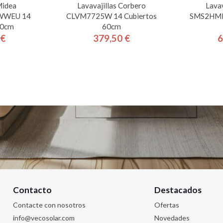
Midea
Lavavajillas Corbero
Lavav
WEU 14
CLVM7725W 14 Cubiertos
SMS2HMI0
60cm
60cm
 €
379,50 €
6
cio
Precio
Contacto
Destacados
Contacte con nosotros
Ofertas
info@vecosolar.com
Novedades