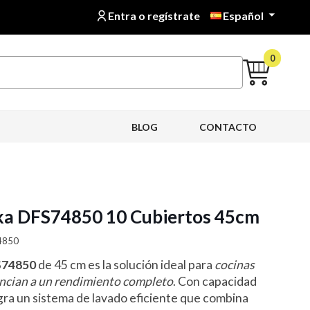
Entra o regístrate
Español

0
BLOG
CONTACTO
eka DFS74850 10 Cubiertos 45cm
74850
FS74850
de 45 cm es la solución ideal para
cocinas
ncian a un rendimiento completo
. Con capacidad
egra un sistema de lavado eficiente que combina