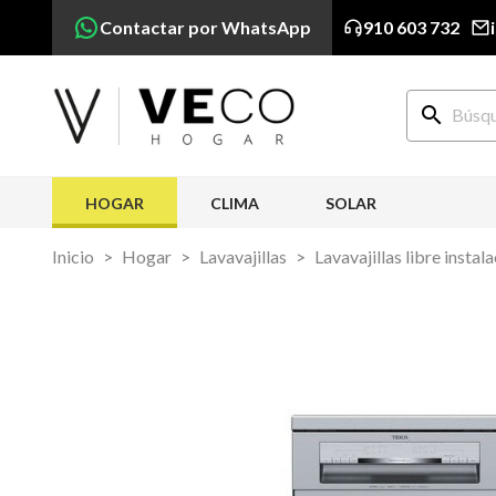
Contactar por WhatsApp
910 603 732
search
HOGAR
CLIMA
SOLAR
Inicio
Hogar
Lavavajillas
Lavavajillas libre instal