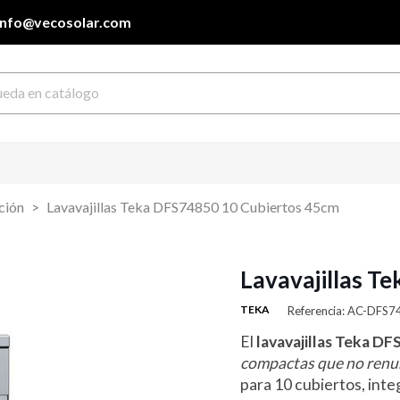
info@vecosolar.com
ación
Lavavajillas Teka DFS74850 10 Cubiertos 45cm
Lavavajillas T
TEKA
Referencia: AC-DFS
El
lavavajillas Teka D
compactas que no renu
para 10 cubiertos, int