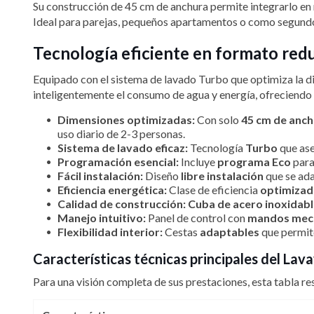
Su construcción de 45 cm de anchura permite integrarlo en ri
Ideal para parejas, pequeños apartamentos o como segundo
Tecnología eficiente en formato red
Equipado con el sistema de lavado Turbo que optimiza la di
inteligentemente el consumo de agua y energía, ofreciendo
Dimensiones optimizadas:
Con solo
45 cm de anc
uso diario de 2-3 personas.
Sistema de lavado eficaz:
Tecnología
Turbo
que ase
Programación esencial:
Incluye
programa Eco
para
Fácil instalación:
Diseño
libre instalación
que se ada
Eficiencia energética:
Clase de eficiencia
optimizad
Calidad de construcción:
Cuba de acero inoxidab
Manejo intuitivo:
Panel de control con
mandos mec
Flexibilidad interior:
Cestas
adaptables
que permite
Características técnicas principales del La
Para una visión completa de sus prestaciones, esta tabla 