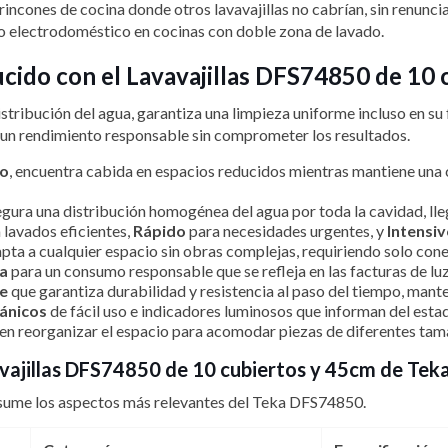
ncones de cocina donde otros lavavajillas no cabrían, sin renunciar
 electrodoméstico en cocinas con doble zona de lavado.
ucido con el Lavavajillas DFS74850 de 10
stribución del agua, garantiza una limpieza uniforme incluso en 
 un rendimiento responsable sin comprometer los resultados.
ho
, encuentra cabida en espacios reducidos mientras mantiene una
gura una distribución homogénea del agua por toda la cavidad, llega
 lavados eficientes,
Rápido
para necesidades urgentes, y
Intensi
pta a cualquier espacio sin obras complejas, requiriendo solo cone
a
para un consumo responsable que se refleja en las facturas de luz
le
que garantiza durabilidad y resistencia al paso del tiempo, mant
ánicos
de fácil uso e indicadores luminosos que informan del esta
n reorganizar el espacio para acomodar piezas de diferentes tam
vavajillas DFS74850 de 10 cubiertos y 45cm de Tek
resume los aspectos más relevantes del Teka DFS74850.