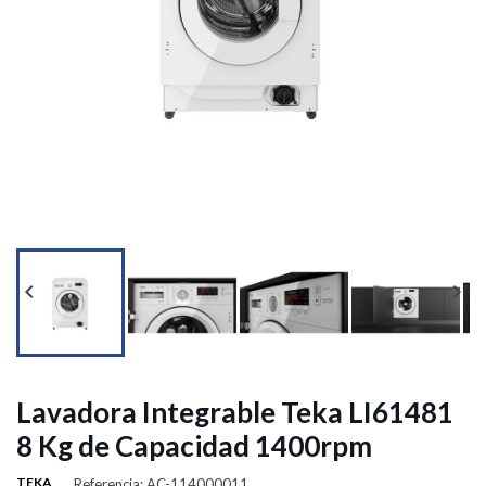




Lavadora Integrable Teka LI61481
8 Kg de Capacidad 1400rpm
TEKA
Referencia: AC-114000011