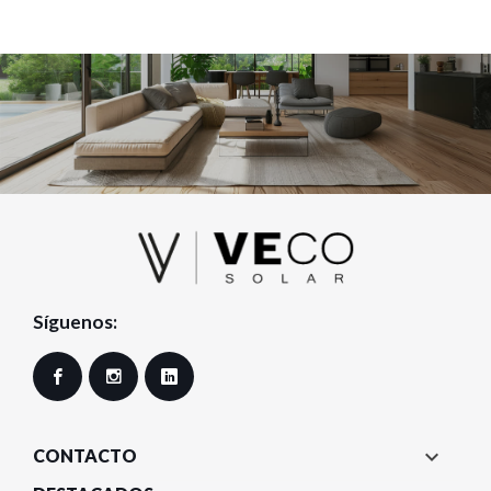
Síguenos:
Facebook
Instagram
LinkedIn

CONTACTO