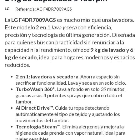
LG
Referencia: AC-F4DR7009AGS
La
LG F4DR7009AGS
es mucho más que una lavadora.
Este modelo 2 en 1
lava y seca
con eficiencia,
precisión y tecnología de última generación. Diseñada
para quienes buscan practicidad sin renunciar a la
capacidad ni al rendimiento, ofrece
9 kg de lavado y 6
kg de secado
, ideal para hogares modernos y espacios
reducidos.
2 en 1: lavadora y secadora
. Ahorra espacio sin
sacrificar funcionalidad. Lava y seca en un solo ciclo.
TurboWash 360º
. Lava a fondo en solo 39 minutos,
gracias a sus 4 potentes sprays que cubren todo el
tambor.
AI Direct Drive™
. Cuida tu ropa detectando
automáticamente el tipo de tejido y ajustando los
movimientos del tambor.
Tecnología Steam™
. Elimina alérgenos y mejora la
higiene de cada prenda con vapor natural, ideal para
pieles sensibles.