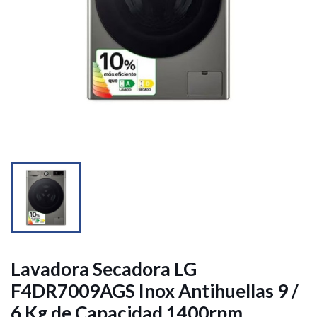


Lavadora Secadora LG
F4DR7009AGS Inox Antihuellas 9 /
6 Kg de Capacidad 1400rpm