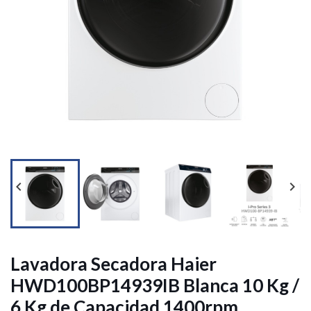




Lavadora Secadora Haier
HWD100BP14939IB Blanca 10 Kg /
6 Kg de Capacidad 1400rpm