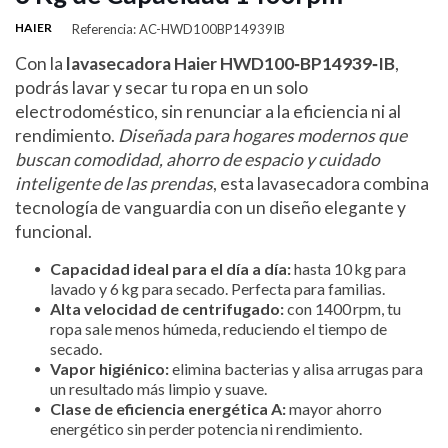
HAIER
Referencia: AC-HWD100BP14939IB
Con la
lavasecadora Haier HWD100‑BP14939‑IB
,
podrás lavar y secar tu ropa en un solo
electrodoméstico, sin renunciar a la eficiencia ni al
rendimiento.
Diseñada para hogares modernos que
buscan comodidad, ahorro de espacio y cuidado
inteligente de las prendas
, esta lavasecadora combina
tecnología de vanguardia con un diseño elegante y
funcional.
Capacidad ideal para el día a día:
hasta 10 kg para
lavado y 6 kg para secado. Perfecta para familias.
Alta velocidad de centrifugado:
con 1400 rpm, tu
ropa sale menos húmeda, reduciendo el tiempo de
secado.
Vapor higiénico:
elimina bacterias y alisa arrugas para
un resultado más limpio y suave.
Clase de eficiencia energética A:
mayor ahorro
energético sin perder potencia ni rendimiento.