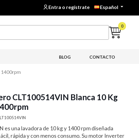
Entra o regístrate
Español

0
BLOG
CONTACTO
d 1400rpm
ero CLT100514VIN Blanca 10 Kg
1400rpm
-CLT100514VIN
es una lavadora de 10 kg y 1400 rpm diseñada
fácil, rápida y con menos consumo. Su motor Inverter