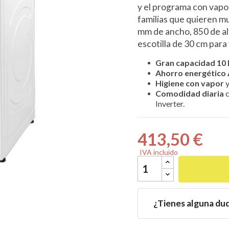
y el programa con vapor
familias que quieren mu
mm de ancho, 850 de al
escotilla de 30 cm para f

Gran capacidad 10 
Ahorro energético
Higiene con vapor
y
Comodidad diaria
c
Inverter.
413,50 €
IVA incluido
¿Tienes alguna du