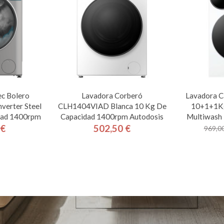
c Bolero
Lavadora Corberó
Lavadora C
verter Steel
CLH1404VIAD Blanca 10 Kg De
10+1+1K
dad 1400rpm
Capacidad 1400rpm Autodosis
Multiwas
 €
502,50 €
969,00
cio
Precio