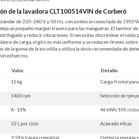
ación de la lavadora CLT100514VIN de Corberó
 estándar de 220–240 V y 50 Hz, con potencia conectada de 1950 W
deja un pequeño margen trasero para las mangueras. El tambor de a
trifugado y reducir vibraciones. Si necesitas discriminar el ruido p
alance de carga, el giro es más uniforme y se reducen tirones sobre 
sas de la goma de la escotilla y utiliza la dosis recomendada de d
 sin esfuerzos.
Valor
Detalle
10 kg
Carga frontal para
1400 rpm
Selección de rpm 
A -10%
46 kWh/100 ciclos
52 L por ciclo
Aclarado eficaz
3:59 h (carga completa)
Optimiza energía 