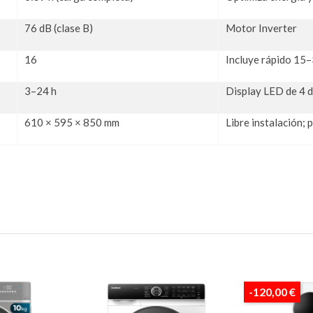
76 dB (clase B)
Motor Inverter
16
Incluye rápido 15–
3–24 h
Display LED de 4 d
610 × 595 × 850 mm
Libre instalación; 
-120,00 €