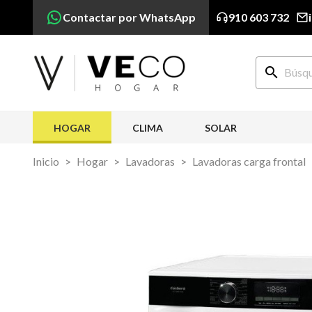
Contactar por WhatsApp
910 603 732
search
HOGAR
CLIMA
SOLAR
Inicio
Hogar
Lavadoras
Lavadoras carga frontal