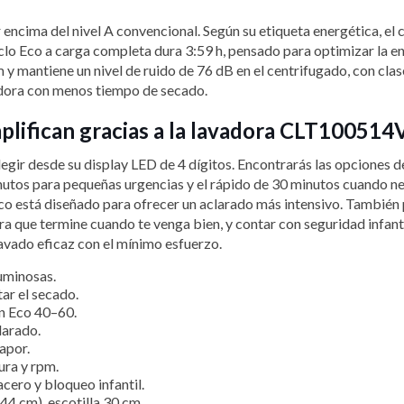
or encima del nivel A convencional. Según su etiqueta energética, 
iclo Eco a carga completa dura 3:59 h, pensado para optimizar la en
 y mantiene un nivel de ruido de 76 dB en el centrifugado, con clas
cadora con menos tiempo de secado.
mplifican gracias a la lavadora CLT10051
r desde su display LED de 4 dígitos. Encontrarás las opciones del 
nutos para pequeñas urgencias y el rápido de 30 minutos cuando ne
rgico está diseñado para ofrecer un aclarado más intensivo. Tambié
 para que termine cuando te venga bien, y contar con seguridad infa
avado eficaz con el mínimo esfuerzo.
uminosas.
ar el secado.
n Eco 40–60.
larado.
apor.
ura y rpm.
cero y bloqueo infantil.
44 cm), escotilla 30 cm.