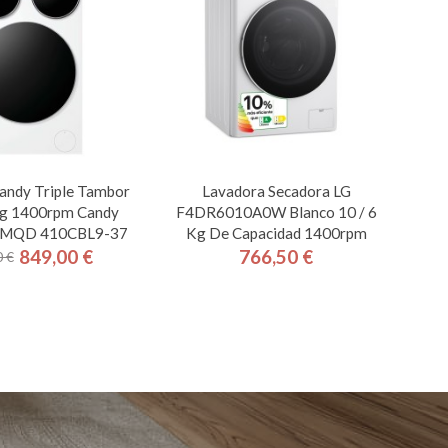
andy Triple Tambor
Lavadora Secadora LG
g 1400rpm Candy
F4DR6010A0W Blanco 10 / 6
h MQD 410CBL9-37
Kg De Capacidad 1400rpm
849,00 €
766,50 €
 €
Precio
Precio
Precio
base