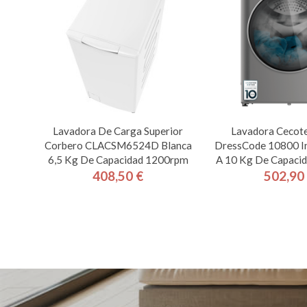
Lavadora De Carga Superior
Lavadora Cecote
Corbero CLACSM6524D Blanca
DressCode 10800 In
6,5 Kg De Capacidad 1200rpm
A 10 Kg De Capaci
408,50 €
502,90
Precio
Pre