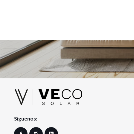
base
bas
Síguenos:
Facebook
Instagram
LinkedIn