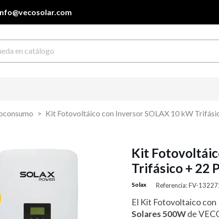
info@vecosolar.com
utoconsumo
Kit Fotovoltáico con Inversor SOLAX 10 kW Trifási
Kit Fotovoltái
Trifásico + 22
Solax
Referencia: FV-13227
El Kit Fotovoltaico con
Solares 500W
de VECOS