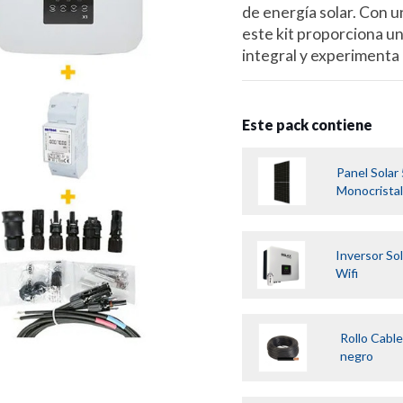
de energía solar. Con u
este kit proporciona u
integral y experimenta 

Este pack contiene
Panel Sola
Monocristal
Inversor So
Wifi
Rollo Cabl
negro