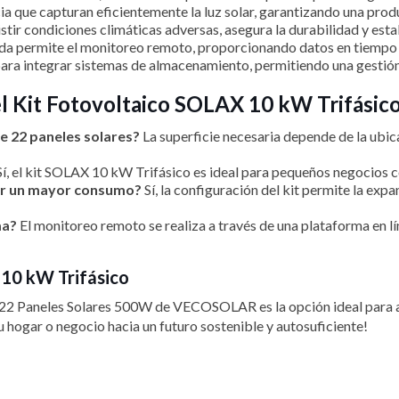
ia que capturan eficientemente la luz solar, garantizando una produ
tir condiciones climáticas adversas, asegura la durabilidad y esta
a permite el monitoreo remoto, proporcionando datos en tiempo r
ra integrar sistemas de almacenamiento, permitiendo una gestión 
l Kit Fotovoltaico SOLAX 10 kW Trifásic
de 22 paneles solares?
La superficie necesaria depende de la ubica
í, el kit SOLAX 10 kW Trifásico es ideal para pequeños negocios co
rir un mayor consumo?
Sí, la configuración del kit permite la exp
ma?
El monitoreo remoto se realiza a través de una plataforma en 
 10 kW Trifásico
 22 Paneles Solares 500W de VECOSOLAR es la opción ideal para aq
 hogar o negocio hacia un futuro sostenible y autosuficiente!