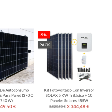
-5%
PACK
r De Autoconsumo
Kit Fotovoltáico Con Inversor
Para Pared (370 O
SOLAX 5 KW Trifásico + 10
740 W)
Paneles Solares 455W
49,50 €
3.344,48 €
3.520,50 €
Precio
Precio
Precio