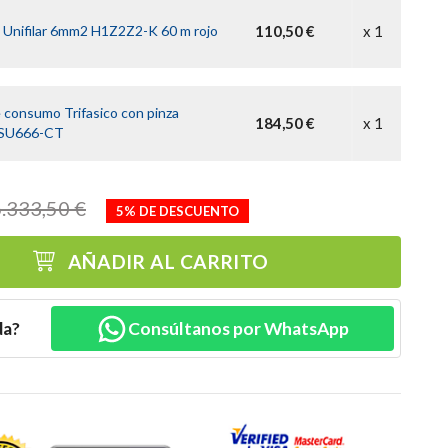
e Unifilar 6mm2 H1Z2Z2-K 60 m rojo
110,50 €
x 1
 consumo Trifasico con pinza
184,50 €
x 1
SU666-CT
.333,50 €
5% DE DESCUENTO
AÑADIR AL CARRITO
da?
Consúltanos por WhatsApp