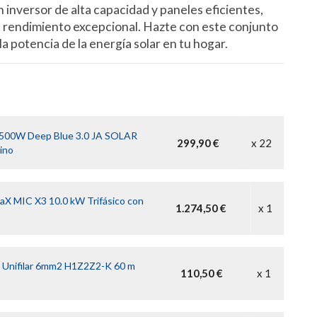
n inversor de alta capacidad y paneles eficientes,
n rendimiento excepcional. Hazte con este conjunto
la potencia de la energía solar en tu hogar.
r 500W Deep Blue 3.0 JA SOLAR
299,90 €
x 22
ino
laX MIC X3 10.0 kW Trifásico con
1.274,50 €
x 1
e Unifilar 6mm2 H1Z2Z2-K 60 m
110,50 €
x 1