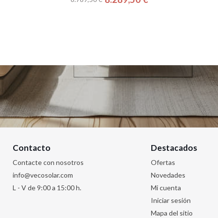
e
Precio
Precio
base
Contacto
Destacados
Contacte con nosotros
Ofertas
info@vecosolar.com
Novedades
L - V de 9:00 a 15:00 h.
Mi cuenta
Iniciar sesión
Mapa del sitio