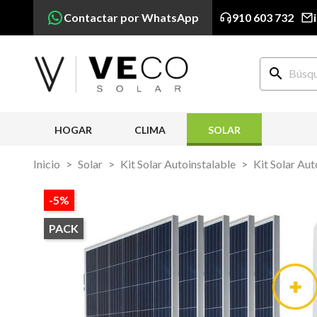
Contactar por WhatsApp
910 603 732
search
HOGAR
CLIMA
SOLAR
Inicio
Solar
Kit Solar Autoinstalable
Kit Solar A
-5%
PACK