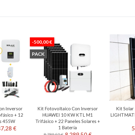
-500,00 €
PACK
on Inversor
Kit Fotovoltaico Con Inversor
Kit Sola
ásico + 12
HUAWEI 10 KW KTL M1
LIGHTMATE 
es 455W
Trifásico + 22 Paneles Solares +
1 Batería
87,28 €
5
cio
cio
8.289,50 €
8.789,50 €