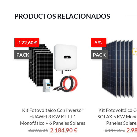
PRODUCTOS RELACIONADOS
-122,60 €
-5%
PACK
PACK
Kit Fotovoltaico Con Inversor
Kit Fotovoltáico C
HUAWEI 3 KW KTL L1
SOLAX 5 KW Monof
Monofásico + 6 Paneles Solares
Paneles Solar
2.184,90 €
2.9
2.307,50 €
3.144,50 €
Precio
Precio
Pre
Pre